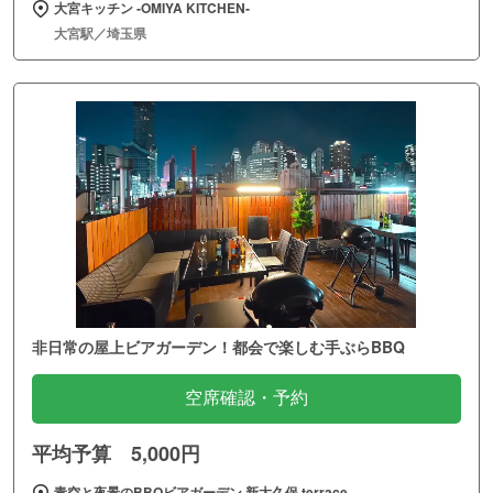
大宮キッチン ‐OMIYA KITCHEN‐
大宮駅／埼玉県
非日常の屋上ビアガーデン！都会で楽しむ手ぶらBBQ
空席確認・予約
平均予算 5,000円
青空と夜景のBBQビアガーデン 新大久保 terrace