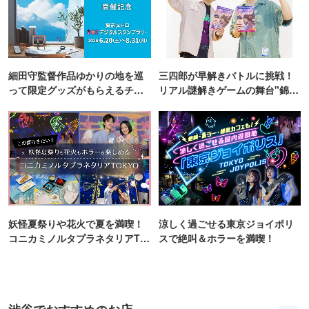
細田守監督作品ゆかりの地を巡
三四郎が早解きバトルに挑戦！
って限定グッズがもらえるチャ
リアル謎解きゲームの舞台"錦糸
ンス！
町PARCO・楽天地"を巡る！
妖怪夏祭りや花火で夏を満喫！
涼しく過ごせる東京ジョイポリ
コニカミノルタプラネタリアTO
スで絶叫＆ホラーを満喫！
KYO