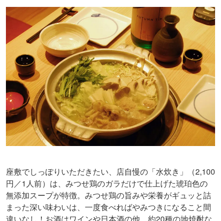
座敷でしっぽりいただきたい、店自慢の「水炊き」（2,100
円／1人前）は、みつせ鶏のガラだけで仕上げた琥珀色の
無添加スープが特徴。みつせ鶏の旨みや栄養がギュッと詰
まった深い味わいは、一度食べればやみつきになること間
違いなし！お酒はワインや日本酒の他、約20種の地焼酎な