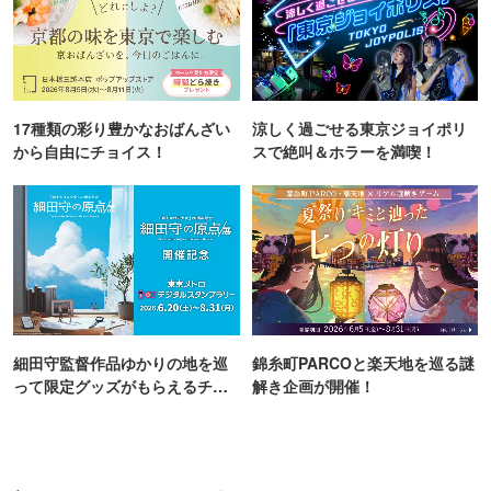
17種類の彩り豊かなおばんざい
涼しく過ごせる東京ジョイポリ
から自由にチョイス！
スで絶叫＆ホラーを満喫！
細田守監督作品ゆかりの地を巡
錦糸町PARCOと楽天地を巡る謎
って限定グッズがもらえるチャ
解き企画が開催！
ンス！