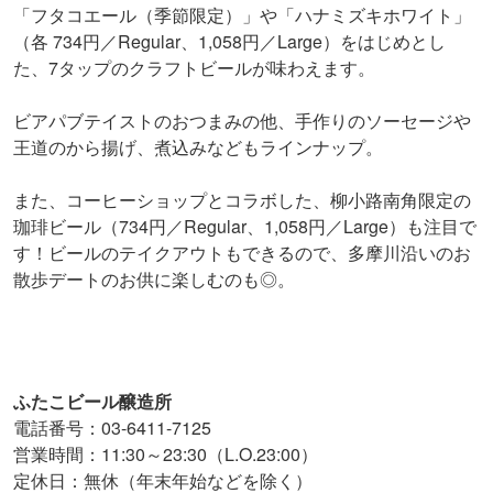
「フタコエール（季節限定）」や「ハナミズキホワイト」
（各 734円／Regular、1,058円／Large）をはじめとし
た、7タップのクラフトビールが味わえます。
ビアパブテイストのおつまみの他、手作りのソーセージや
王道のから揚げ、煮込みなどもラインナップ。
また、コーヒーショップとコラボした、柳小路南角限定の
珈琲ビール（734円／Regular、1,058円／Large）も注目で
す！ビールのテイクアウトもできるので、多摩川沿いのお
散歩デートのお供に楽しむのも◎。
ふたこビール醸造所
電話番号：03-6411-7125
営業時間：11:30～23:30（L.O.23:00）
定休日：無休（年末年始などを除く）