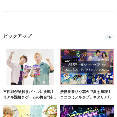
ピックアップ
PR
三四郎が早解きバトルに挑戦！
妖怪夏祭りや花火で夏を満喫！
リアル謎解きゲームの舞台"錦糸
コニカミノルタプラネタリアTO
町PARCO・楽天地"を巡る！
KYO