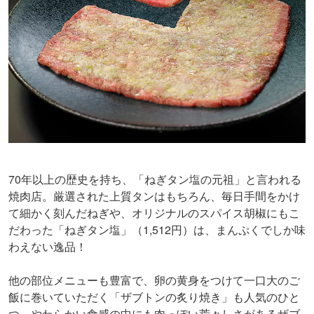
70年以上の歴史を持ち、「ねぎタン塩の元祖」と言われる
焼肉店。厳選された上質タンはもちろん、毎日手間をかけ
て細かく刻んだねぎや、オリジナルのスパイス胡椒にもこ
だわった「ねぎタン塩」（1,512円）は、まんぷくでしか味
わえない逸品！
他の部位メニューも豊富で、卵の黄身をつけて一口大のご
飯に巻いていただく「ザブトンの炙り焼き」も人気のひと
つ。やわらかい食感の中にも肉っぽい荒々しさがあるザブ