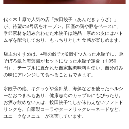
代々木上原で人気の店「按田餃子（あんだぎょうざ）」
が、待望の2号店をオープン。国産の鶏や豚をベースに、
季節素材を組み合わせた水餃子は絶品！厚めの皮にはハト
ムギを配合しており、もっちりとした食感が楽しめます。
店主おすすめは、4種の餃子が2個ずつ入った水餃子に、豚
そぼろ飯と海藻湯がセットになった水餃子定食（1,050
円）。テーブルに置かれた自家製調味料を使い、自分好み
の味にアレンジして食べることもできます。
水餃子の他、キクラゲや金針菜、海藻などを使ったヘルシ
ーなおつまみもあり、健康志向のカップルにもぴったり。
お酒が飲めない人は、按田餃子でしか味わえないソフトド
リンクを。自家製コーラやターメリックレモネードなど、
ユニークなメニューが充実しています。