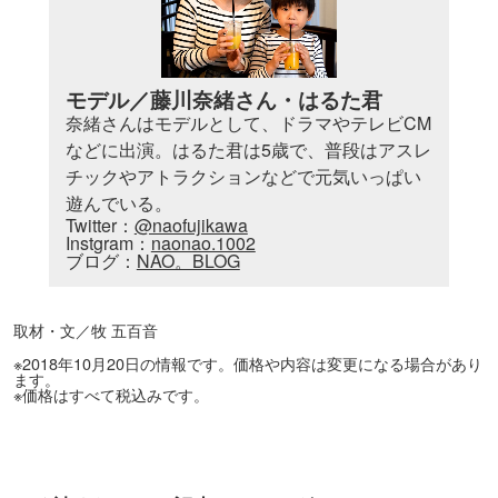
モデル／藤川奈緒さん・はるた君
奈緒さんはモデルとして、ドラマやテレビCM
などに出演。はるた君は5歳で、普段はアスレ
チックやアトラクションなどで元気いっぱい
遊んでいる。
Twitter：
@naofujikawa
Instgram：
naonao.1002
ブログ：
NAO。BLOG
取材・文／牧 五百音
※2018年10月20日の情報です。価格や内容は変更になる場合があり
ます。
※価格はすべて税込みです。