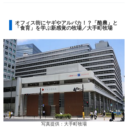
オフィス街にヤギやアルパカ！？「酪農」と
「食育」を学ぶ新感覚の牧場／大手町牧場
写真提供：大手町牧場