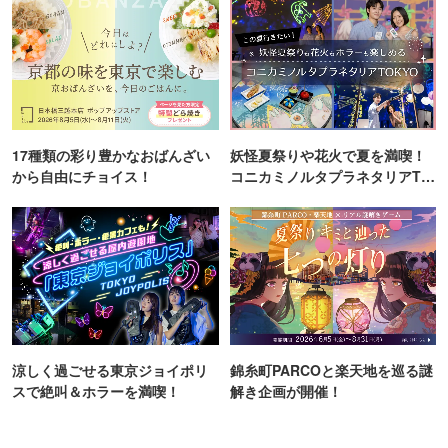
17種類の彩り豊かなおばんざい
妖怪夏祭りや花火で夏を満喫！
から自由にチョイス！
コニカミノルタプラネタリアTO
KYO
涼しく過ごせる東京ジョイポリ
錦糸町PARCOと楽天地を巡る謎
スで絶叫＆ホラーを満喫！
解き企画が開催！