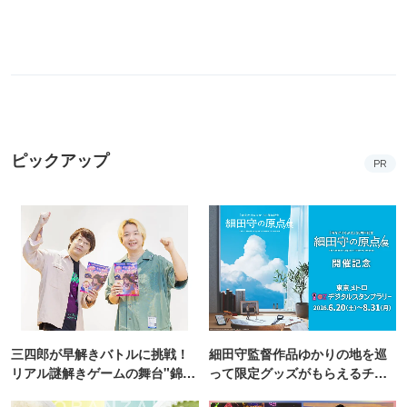
ピックアップ
PR
三四郎が早解きバトルに挑戦！
細田守監督作品ゆかりの地を巡
リアル謎解きゲームの舞台"錦糸
って限定グッズがもらえるチャ
町PARCO・楽天地"を巡る！
ンス！