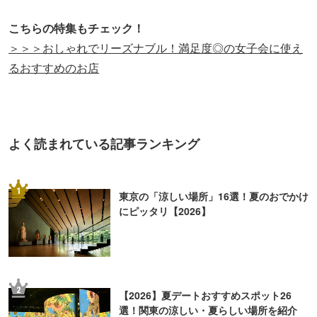
5
「暇な休日、何しよう？」大人の一人遊び
15選
ライター
日笠 麗奈
ライター・モデル・イベントMCなど、来る仕事拒まず
のなんでも屋。 お酒とアイドルとテレビが好きで、カル
チャー・グルメ記事を中心にさまざまなメディアで執筆
中。