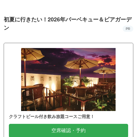
昼から楽しむ！開放感溢れる屋上ビアガーデン&BBQ
空席確認・予約
平均予算 3,600円
星空ビアガーデン＆BBQ スカイテラス 上野店 by天龍
上野駅／東京都