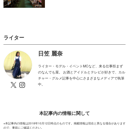
細田守監督作品ゆかりの地を巡
三四郎が早解きバトルに挑戦！
って限定グッズがもらえるチャ
リアル謎解きゲームの舞台"錦糸
ンス！
町PARCO・楽天地"を巡る！
17種類の彩り豊かなおばんざい
涼しく過ごせる東京ジョイポリ
から自由にチョイス！
スで絶叫＆ホラーを満喫！