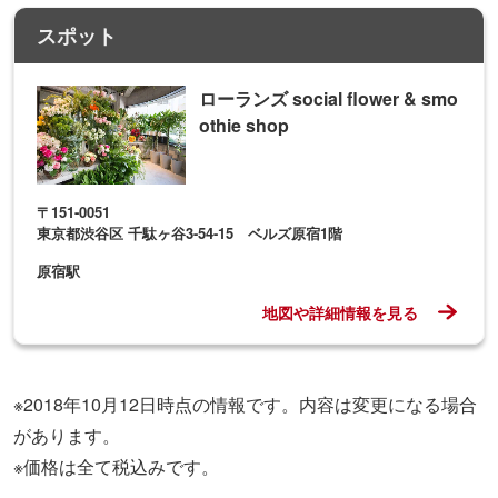
2
【2026】夏デートおすすめスポット26
選！関東の涼しい・夏らしい場所を紹介
3
【東京】おすすめ大人デートスポット63選
｜定番の遊び場から隠れた名所まで
4
【2026】東京「ナイトプール」6選！ホテ
ルなどのプールでリゾート気分を