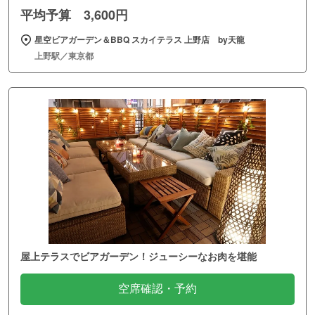
開放的なリゾート風屋上テラスでビアガーデン&BBQ
空席確認・予約
平均予算 3,000円
肉と海鮮のビアガーデン 新宿BBQテラス バリガーデン TOKYO
新宿駅／東京都
他の
バーベキュー
/
ビアガーデン
情報を見る
その他の原宿 カフェのおでかけ先
アイランドヴィンテージコーヒー表参道店