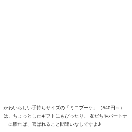
華やかでフォトジェニックなカフェ「LORANS.social flow
er & smoothie shop原宿店」。都会の喧騒を忘れさせてく
れる自然豊かな空間は、癒し効果バツグン。
疲れた時やぼーっとしたい時、ふと訪れたくなるような、
ゆったりとした時間が流れています。