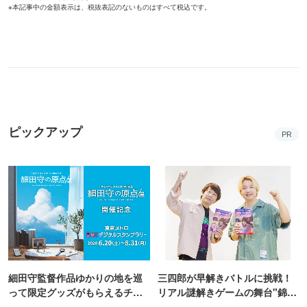
妖怪夏祭りや花火で夏を満喫！
錦糸町PARCOと楽天地を巡る謎
コニカミノルタプラネタリアTO
解き企画が開催！
KYO
初夏に行きたい！2026年バーベキュー＆ビアガーデ
ン
PR