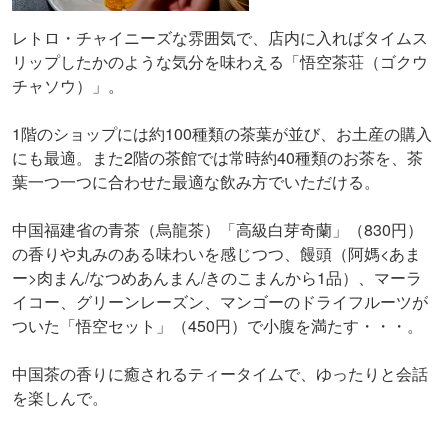
レトロ・チャイニーズな雰囲気で、店内に入ればタイムス
リップしたかのような気分を味わえる「悟空茶荘（ゴクウ
チャソウ）」。
1階のショップには約100種類の茶葉が並び、お土産の購入
にも最適。また2階の茶館では常時約40種類のお茶を、茶
葉一つ一つに合わせた最適な飲み方でいただける。
中国福建省の青茶（烏龍茶）「高級白芽奇蘭」（830円）
の香りや丸みのある味わいを感じつつ、饅頭（阿媽<あま
ー>肉まん/なつめあんまん/きのこまんから1品）、マーラ
イコー、グリーンレーズン、マンゴーのドライフルーツが
ついた「悟空セット」（450円）で小腹を満たす・・・。
中国茶の香りに癒されるティータイムで、ゆったりと会話
を楽しんで。