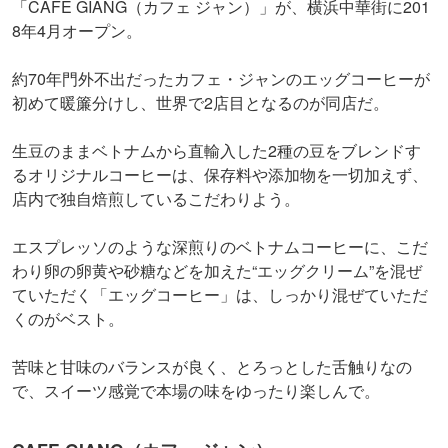
「CAFE GIANG（カフェ ジャン）」が、横浜中華街に201
8年4月オープン。
約70年門外不出だったカフェ・ジャンのエッグコーヒーが
初めて暖簾分けし、世界で2店目となるのが同店だ。
生豆のままベトナムから直輸入した2種の豆をブレンドす
るオリジナルコーヒーは、保存料や添加物を一切加えず、
店内で独自焙煎しているこだわりよう。
エスプレッソのような深煎りのベトナムコーヒーに、こだ
わり卵の卵黄や砂糖などを加えた“エッグクリーム”を混ぜ
ていただく「エッグコーヒー」は、しっかり混ぜていただ
くのがベスト。
苦味と甘味のバランスが良く、とろっとした舌触りなの
で、スイーツ感覚で本場の味をゆったり楽しんで。