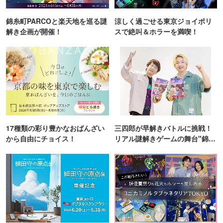
錦糸町PARCOと楽天地を巡る謎
涼しく過ごせる東京ジョイポリ
解き企画が開催！
スで絶叫＆ホラーを満喫！
17種類の彩り豊かなおばんざい
三四郎が早解きバトルに挑戦！
から自由にチョイス！
リアル謎解きゲームの舞台"錦糸
町PARCO・楽天地"を巡る！