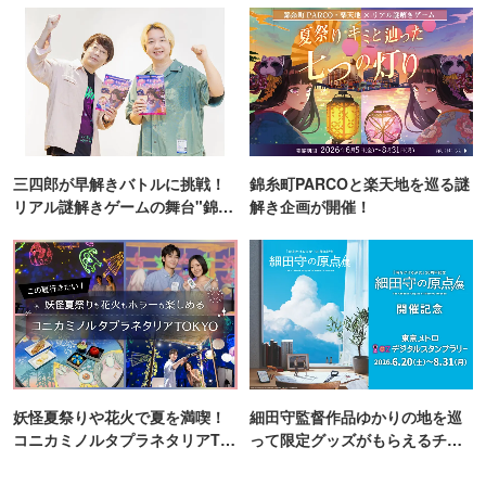
三四郎が早解きバトルに挑戦！
錦糸町PARCOと楽天地を巡る謎
リアル謎解きゲームの舞台"錦糸
解き企画が開催！
町PARCO・楽天地"を巡る！
妖怪夏祭りや花火で夏を満喫！
細田守監督作品ゆかりの地を巡
コニカミノルタプラネタリアTO
って限定グッズがもらえるチャ
KYO
ンス！