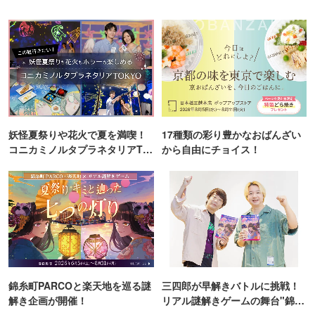
妖怪夏祭りや花火で夏を満喫！
17種類の彩り豊かなおばんざい
コニカミノルタプラネタリアTO
から自由にチョイス！
KYO
錦糸町PARCOと楽天地を巡る謎
三四郎が早解きバトルに挑戦！
解き企画が開催！
リアル謎解きゲームの舞台"錦糸
町PARCO・楽天地"を巡る！