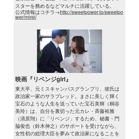
スターを務めるなどマルチに活躍している。
公式情報はコチラ→
http://sweetpower.jp/sweetpo
wer/mirei/
映画『リベンジgirl』
東大卒、元ミスキャンパスグランプリ、彼氏は
政治家一家のサラブレッド。まさに美しく輝く
宝石のような人生を送っていた宝石美輝（桐谷
美玲）は、自分を裏切った元カレ・斉藤裕雅
（清原翔）に「リベンジ」するため、秘書・門
脇俊也（鈴木伸之）のサポートを受けながら、
女性初の総理大臣を夢みて政治家になることを