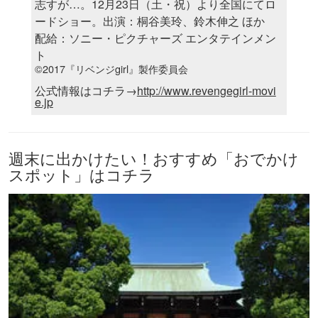
志すが…。12月23日（土・祝）より全国にてロ
ードショー。出演：桐谷美玲、鈴木伸之 ほか
配給：ソニー・ピクチャーズ エンタテインメン
ト
©2017『リベンジgirl』製作委員会
公式情報はコチラ→
http://www.revengegirl-movi
e.jp
週末に出かけたい！おすすめ「おでかけ
スポット」はコチラ