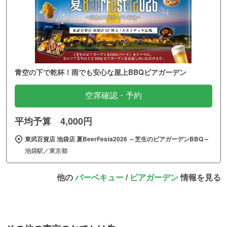
青空の下で乾杯！雨でも安心な屋上BBQビアガーデン
空席確認・予約
平均予算 4,000円
東武百貨店 池袋店 夏BeerFesta2026 ～芝生のビアガーデンBBQ～
池袋駅／東京都
他の
バーベキュー
/
ビアガーデン
情報を見る