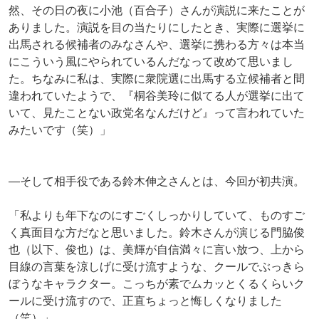
然、その日の夜に小池（百合子）さんが演説に来たことが
ありました。演説を目の当たりにしたとき、実際に選挙に
出馬される候補者のみなさんや、選挙に携わる方々は本当
にこういう風にやられているんだなって改めて思いまし
た。ちなみに私は、実際に衆院選に出馬する立候補者と間
違われていたようで、『桐谷美玲に似てる人が選挙に出て
いて、見たことない政党名なんだけど』って言われていた
みたいです（笑）」
―そして相手役である鈴木伸之さんとは、今回が初共演。
「私よりも年下なのにすごくしっかりしていて、ものすご
く真面目な方だなと思いました。鈴木さんが演じる門脇俊
也（以下、俊也）は、美輝が自信満々に言い放つ、上から
目線の言葉を涼しげに受け流すような、クールでぶっきら
ぼうなキャラクター。こっちが素でムカッとくるくらいク
ールに受け流すので、正直ちょっと悔しくなりました
（笑）」