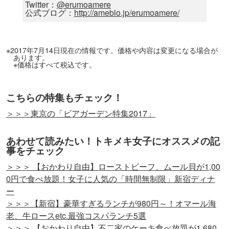
Twitter：
@erumoamere
公式ブログ：
http://ameblo.jp/erumoamere/
※2017年7月14日現在の情報です。価格や内容は変更になる場合が
あります。
※価格はすべて税込です。
こちらの特集もチェック！
＞＞＞東京の「ビアガーデン特集2017」
あわせて読みたい！トキメキ女子にオススメの記
事をチェック
＞＞＞ 【おかわり自由】ローストビーフ、ムール貝が1,00
0円で食べ放題！女子に人気の「時間無制限」新宿ディナ
ー
＞＞＞【新宿】豪華すぎるランチが980円～！オマール海
老、牛ロースetc.最強コスパランチ5選
＞＞＞ 【おかわり自由】不二家のケーキ食べ放題が1,680