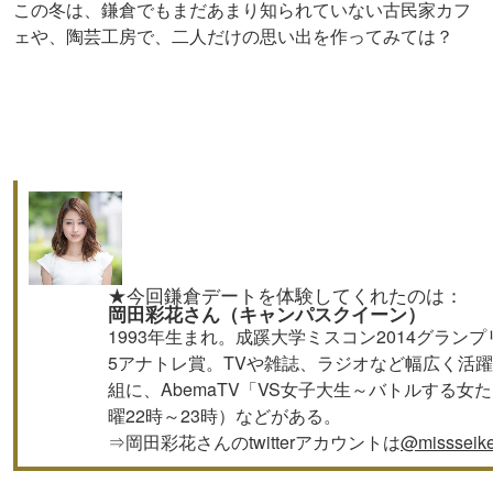
この冬は、鎌倉でもまだあまり知られていない古民家カフ
ェや、陶芸工房で、二人だけの思い出を作ってみては？
★今回鎌倉デートを体験してくれたのは：
岡田彩花さん（キャンパスクイーン）
1993年生まれ。成蹊大学ミスコン2014グランプリ、Mis
5アナトレ賞。TVや雑誌、ラジオなど幅広く活
組に、AbemaTV「VS女子大生～バトルする女
曜22時～23時）などがある。
⇒岡田彩花さんのtwitterアカウントは
@missseik