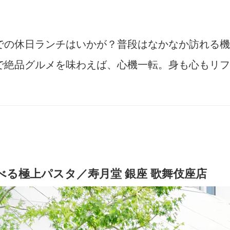
での休日ランチはいかが？普段はなかなか訪れる機
で絶品グルメを味わえば、心機一転。身も心もリフ
べる極上パスタ／寿月堂 銀座 歌舞伎座店