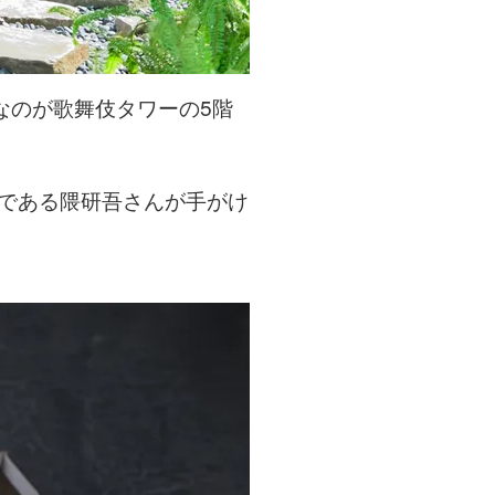
なのが歌舞伎タワーの5階
家である隈研吾さんが手がけ