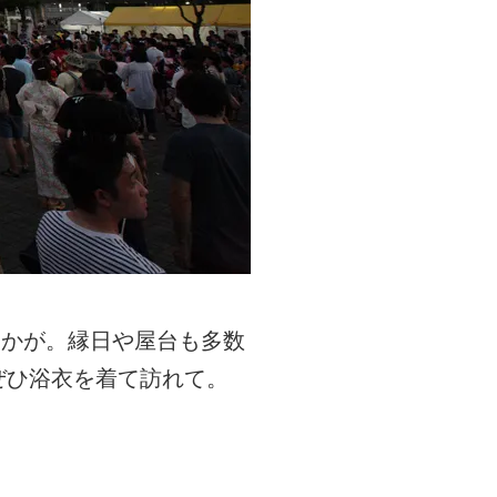
いかが。縁日や屋台も多数
ぜひ浴衣を着て訪れて。