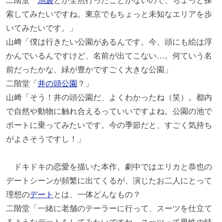
索してみたいですね。東京でもちょっと未知なエリアを歩
いてみたいです。」
山﨑「僕は行きたい公園があるんです。今、頭にも絵は浮
かんでいるんですけど、名前が出てこない…。何ていう名
前だったかな、緑が豊かですごく大きな公園」
二階堂「
井の頭公園
？」
山﨑「そう！井の頭公園だ、よくわかったね（笑）。都内
で自然や動物に触れ合えるっていいですよね。公園の池で
ボートに乗ってみたいです。今の季節だと、すごく気持ち
がよさそうですし！」
ドキドキの恋愛を描いた本作。劇中ではエリカと恭也の
デートシーンが頻繁に出てくるが、演じたお二人にとって
理想の
デート
とは、一体どんなもの？
二階堂「一緒に老舗のテーラーに行って、スーツを仕立て
るようなデートをしてみたいですね。スーツって男性の特