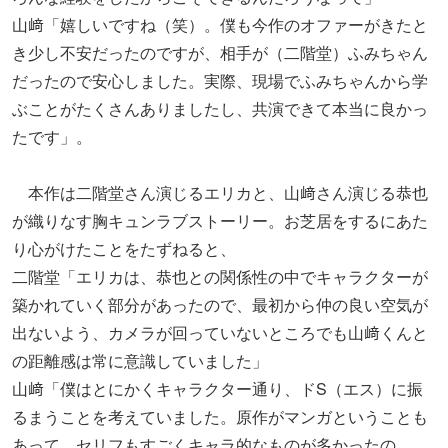
山﨑「嬉しいですね（笑）。僕も今作のオファーがきたと
き少し不安だったのですが、相手が（二階堂）ふみちゃん
だったので安心しました。実際、現場でふみちゃんから学
ぶことがたくさんありましたし、共演できて本当に良かっ
たです」。
本作は二階堂さん演じるエリカと、山﨑さん演じる恭也
が織りなす胸キュンラブストーリー。お芝居をするにあた
り心がけたことをたずねると、
二階堂「エリカは、恭也との関係性の中でキャラクターが
築かれていく部分があったので、最初から仲の良い空気が
出ないよう、カメラが回っていないところでも山﨑くんと
の距離感は常に意識していました」
山﨑「僕はとにかくキャラクター通り、ドS（エス）に振
るまうことを考えていました。原作がマンガということも
あって、セリフもすごくキャラ的なものが多かったの