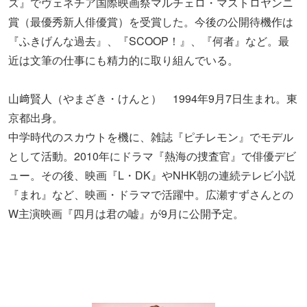
ズ』でヴェネチア国際映画祭マルチェロ・マストロヤンニ
賞（最優秀新人俳優賞）を受賞した。今後の公開待機作は
『ふきげんな過去』、『SCOOP！』、『何者』など。最
近は文筆の仕事にも精力的に取り組んでいる。
山﨑賢人（やまざき・けんと） 1994年9月7日生まれ。東
京都出身。
中学時代のスカウトを機に、雑誌『ピチレモン』でモデル
として活動。2010年にドラマ『熱海の捜査官』で俳優デビ
ュー。その後、映画『L・DK』やNHK朝の連続テレビ小説
『まれ』など、映画・ドラマで活躍中。広瀬すずさんとの
W主演映画『四月は君の嘘』が9月に公開予定。