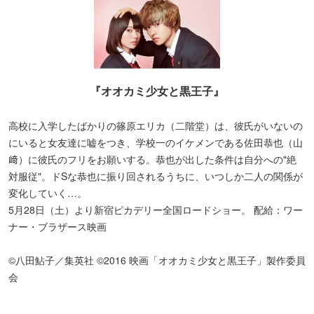
『オオカミ少女と黒王子』
高校に入学したばかりの篠原エリカ（二階堂）は、彼氏がいないの
にいると女友達に嘘をつき、学校一のイケメンである佐田恭也（山
﨑）に彼氏のフリをお願いする。恭也が出した条件は自分への"絶
対服従"。ドSな恭也に振り回されるうちに、いつしか二人の関係が
変化していく…。
5月28日（土）より新宿ピカデリー全国ロードショー。 配給：ワー
ナー・ブラザース映画
©八田鮎子／集英社 ©2016 映画「オオカミ少女と黒王子」製作委員
会