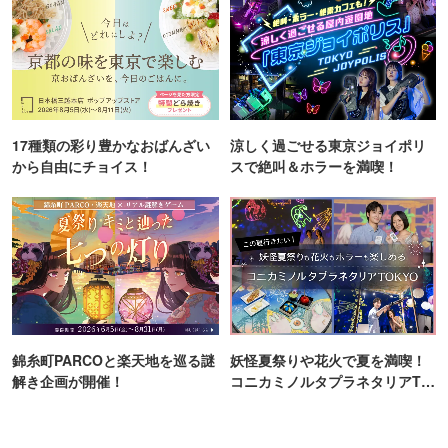
17種類の彩り豊かなおばんざい
涼しく過ごせる東京ジョイポリ
から自由にチョイス！
スで絶叫＆ホラーを満喫！
錦糸町PARCOと楽天地を巡る謎
妖怪夏祭りや花火で夏を満喫！
解き企画が開催！
コニカミノルタプラネタリアTO
KYO