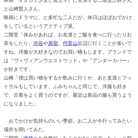
と山﨑賢人さん。
映画にドラマに、と多忙な二人だが、休日はほぼおでかけ
をしているというアクティブ派。
二階堂「休みがあれば、お友達とご飯を食べに行ったりお
茶をしたり。
渋谷
や
原宿
、
代官山
近辺に行くことが多いで
すね。洋服が大好きなのでお買い物もします。ブランドで
は『ヴィヴィアンウエストウッド』や『アンダーカバー』
が好きです」
山﨑「僕は買い物をするか飲みに行くか、あと友達とフッ
トサルもしています。ふみちゃんと同じで、洋服も好き
で、古着をよく買うのですが、最近は新品の服も買うよう
になりました」
おでかけが気持ちのいい季節。お二人が今行ってみたい
場所を聞いてみた。
二階堂「
池袋
とか全然行ったことがないので、ちょっと探