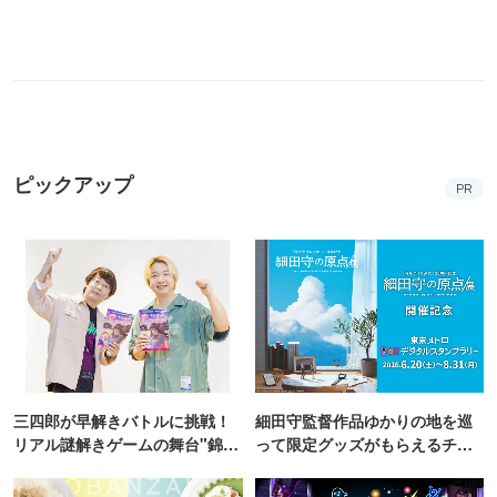
ピックアップ
PR
三四郎が早解きバトルに挑戦！
細田守監督作品ゆかりの地を巡
リアル謎解きゲームの舞台"錦糸
って限定グッズがもらえるチャ
町PARCO・楽天地"を巡る！
ンス！