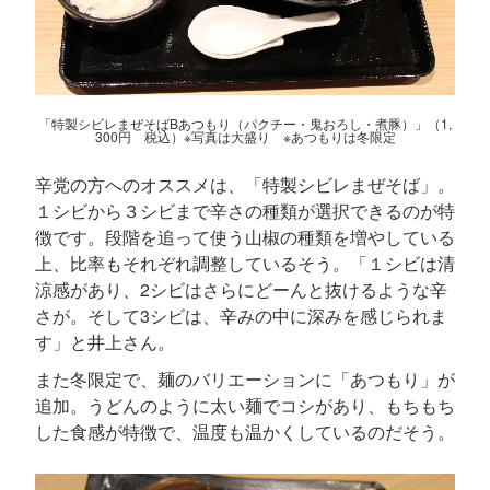
「特製シビレまぜそばBあつもり（パクチー・鬼おろし・煮豚）」（1,
300円 税込）※写真は大盛り ※あつもりは冬限定
辛党の方へのオススメは、「特製シビレまぜそば」。
１シビから３シビまで辛さの種類が選択できるのが特
徴です。段階を追って使う山椒の種類を増やしている
上、比率もそれぞれ調整しているそう。「１シビは清
涼感があり、2シビはさらにどーんと抜けるような辛
さが。そして3シビは、辛みの中に深みを感じられま
す」と井上さん。
また冬限定で、麺のバリエーションに「あつもり」が
追加。うどんのように太い麺でコシがあり、もちもち
した食感が特徴で、温度も温かくしているのだそう。