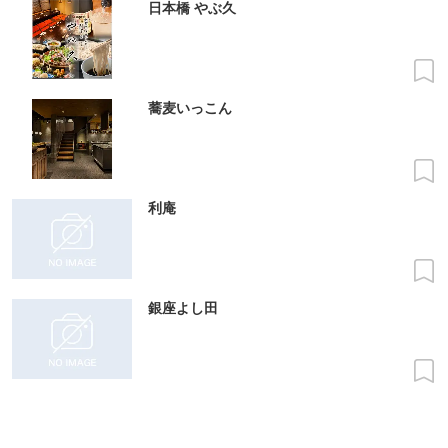
日本橋 やぶ久
蕎麦いっこん
利庵
銀座よし田