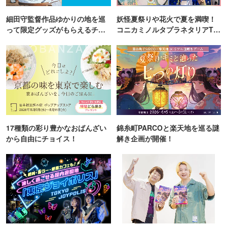
細田守監督作品ゆかりの地を巡
妖怪夏祭りや花火で夏を満喫！
って限定グッズがもらえるチャ
コニカミノルタプラネタリアTO
ンス！
KYO
17種類の彩り豊かなおばんざい
錦糸町PARCOと楽天地を巡る謎
から自由にチョイス！
解き企画が開催！