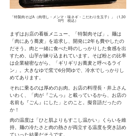
「特製肉そばA（肉増し・メンマ・味ネギ・こだわり生玉子）」（1,30
0円 税込）
まずはお店の看板メニュー、「特製肉そば」。麺は
「肉にあう蕎麦」を追求し、開発に2年も費やしたの
だそう。肉と一緒に食べた時のしっかりした食感を出
すため、山芋が練り込まれています。そば粉との比率
は企業秘密ながら、「ギリギリお蕎麦と呼べるライ
ン」。大きなゆで窯で6分間ゆで、冷水でしっかりし
めてあります。
それに乗るのは厚めのお肉。お店の料理長・井上さん
いわく、「肉が『ごんっ』と載っているから、お店の
名前も『ごん』にした」とのこと。擬音語だったの
か！
肉の温度は「ひと肌よりもすこし温かい」くらいを維
持。麺の冷たさと肉の熱さが両立する温度を突き詰め
ていった結果だそうです。