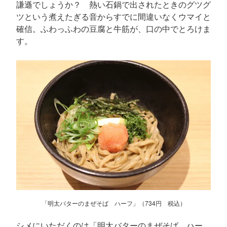
謙遜でしょうか？ 熱い石鍋で出されたときのグツグ
ツという煮えたぎる音からすでに間違いなくウマイと
確信。ふわっふわの豆腐と牛筋が、口の中でとろけま
す。
「明太バターのまぜそば ハーフ」（734円 税込）
シメにいただくのは「明太バターのまぜそば ハー