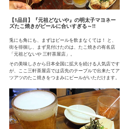
【1品目】『元祖どないや』の明太子マヨネー
ズたこ焼きがビールに合いすぎる～!!
兎にも角にも、まずはビールを飲まなくては！ と、
街を徘徊し、まず見付けたのは、たこ焼きの有名店
「元祖どないや 三軒茶屋店」。
その美味しさから日本全国に拡大を続ける人気店です
が、ここ三軒茶屋店では店先のテーブルで出来たてア
ツアツのたこ焼きをつまみにビールがいただけます。