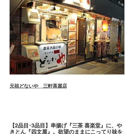
元祖どないや 三軒茶屋店
【2品目･3品目】串揚げ『三茶 喜楽堂』に、や
きとん『四文屋』。欲望のままにこってり味を