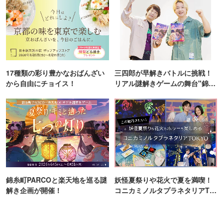
17種類の彩り豊かなおばんざい
三四郎が早解きバトルに挑戦！
から自由にチョイス！
リアル謎解きゲームの舞台"錦糸
町PARCO・楽天地"を巡る！
錦糸町PARCOと楽天地を巡る謎
妖怪夏祭りや花火で夏を満喫！
解き企画が開催！
コニカミノルタプラネタリアTO
KYO