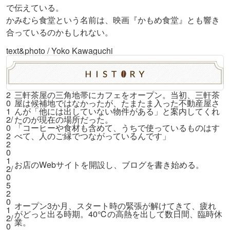
で伝えている。
かみむら食堂という名前は、映画『かもめ食堂』とも響き
合っているのかもしれない。
text&photo / Yoko Kawaguchi
2
三軒茶屋の三角地帯にカフェをオープン。当初、三軒茶
0
屋は候補地ではなかったが、たまたま入った不動産屋さ
1
んが「他には出していない物件がある」と案内してくれ
2
/
たのが現在の場所だった。
0
「コーヒーや食材も含めて、うちで使っているものはす
2
べて、人のご縁でつながっているんです」
2
0
1
お店のWebサイトを開設し、ブログを書き始める。
2
/
0
5
2
0
オープン3か月、スタート時の緊張が解けてきて、疲れ
1
がどっと出る時期。40℃の高熱を出して数日間、臨時休
2
/
業。
0