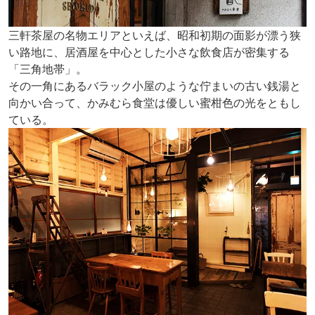
三軒茶屋の名物エリアといえば、昭和初期の面影が漂う狭
い路地に、居酒屋を中心とした小さな飲食店が密集する
「三角地帯」。
その一角にあるバラック小屋のような佇まいの古い銭湯と
向かい合って、かみむら食堂は優しい蜜柑色の光をともし
ている。