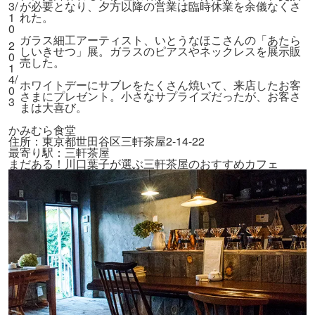
3
/
が必要となり、夕方以降の営業は臨時休業を余儀なくさ
1
れた。
0
ガラス細工アーティスト、いとうなほこさんの「あたら
2
しいきせつ」展。ガラスのピアスやネックレスを展示販
0
売した。
1
4
/
ホワイトデーにサブレをたくさん焼いて、来店したお客
0
さまにプレゼント。小さなサプライズだったが、お客さ
3
まは大喜び。
かみむら食堂
住所：東京都世田谷区三軒茶屋2-14-22
最寄り駅：三軒茶屋
まだある！川口葉子が選ぶ三軒茶屋のおすすめカフェ