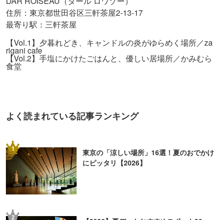
DAR ROISEAU（ダール ロワゾー）
住所：東京都世田谷区三軒茶屋2-13-17
最寄り駅：三軒茶屋
【Vol.1】夕暮れどき、キャンドルの炎がゆらめく場所／za
rigani cafe
【Vol.2】手塩にかけたごはんと、優しい居場所／かみむら
食堂
よく読まれている記事ランキング
1
東京の「涼しい場所」16選！夏のおでかけ
にピッタリ【2026】
2