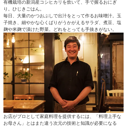
有機栽培の新潟産コシヒカリを炊いて、手で握るおにぎ
り。ひじきごはん。
毎日、大量のかつおぶしで出汁をとって作るお味噌汁。玉
子焼き、細やかな心くばりがうかがえるサラダ、煮豆、塩
麹や米麹で漬けた野菜。どれをとっても手抜きがない。
お店がプロとして家庭料理を提供するには、「料理上手な
お母さん」とはまた違う次元の技術と知識が必要になる