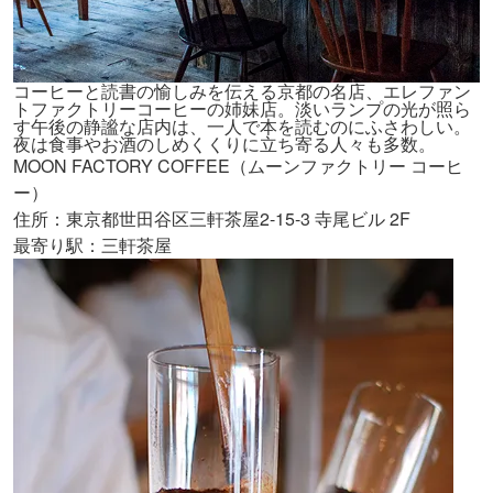
コーヒーと読書の愉しみを伝える京都の名店、エレファン
トファクトリーコーヒーの姉妹店。淡いランプの光が照ら
す午後の静謐な店内は、一人で本を読むのにふさわしい。
夜は食事やお酒のしめくくりに立ち寄る人々も多数。
MOON FACTORY COFFEE（ムーンファクトリー コーヒ
ー）
住所：東京都世田谷区三軒茶屋2-15-3 寺尾ビル 2F
最寄り駅：三軒茶屋