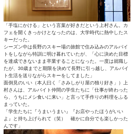
「手塩にかける」という言葉が好きだという上村さん。カ
フェを開くきっかけとなったのは、大学時代に熱中したス
キーだった。
シーズン中は長野のスキー場の旅館で住み込みのアルバイ
トをしながら特訓に明け暮れていたが、「心に決めた目標
を達成できないまま卒業することになった。一度は就職し
たが、30歳までと期限を決めて長野に引っ越し、アルバイ
ト生活を送りながらスキーをしてました」
面倒見のいい（本人曰く「さみしがり屋の独り好き」）上
村さんは、アルバイト仲間の学生たちに「仕事が終わった
ら、うちにメシ食いに来い」と言って手作りの料理をふる
まっていた。
「学生たちに『うまいうまい』『お店やったほうがいい
よ』と持ち上げられて（笑） 確かに自分でも楽しかった
んです」