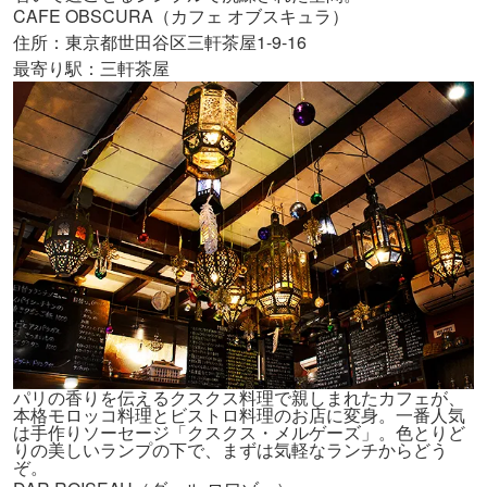
CAFE OBSCURA（カフェ オブスキュラ）
住所：東京都世田谷区三軒茶屋1-9-16
最寄り駅：三軒茶屋
パリの香りを伝えるクスクス料理で親しまれたカフェが、
本格モロッコ料理とビストロ料理のお店に変身。一番人気
は手作りソーセージ「クスクス・メルゲーズ」。色とりど
りの美しいランプの下で、まずは気軽なランチからどう
ぞ。