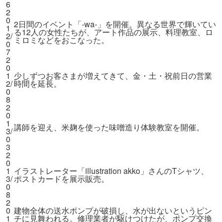
6
2
0
2日間のイベント「-wa-」を開催。異なる世界で輝いてい
1
る12人の女性たちが、アート作品の展示、料理教室、ロ
2
/
ミロミなどをおこなった。
0
7
2
0
1
少しずつお客さまが増えてきて、金・土・祝前日の営業
2
/
時間を延長。
0
8
2
0
1
講師を迎え、米麹を使った味噌造り体験教室を開催。
3
/
0
3
2
0
1
イラストレーター「illustration akko」さんのTシャツ、
3
/
ポストカードを展示販売。
0
8
2
0
建物全体の送水ポンプが破損し、水が出ないというピン
1
チに見舞われる。修理業者が駆けつけたが、ポンプ交換