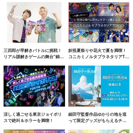
三四郎が早解きバトルに挑戦！
妖怪夏祭りや花火で夏を満喫！
リアル謎解きゲームの舞台"錦糸
コニカミノルタプラネタリアTO
町PARCO・楽天地"を巡る！
KYO
涼しく過ごせる東京ジョイポリ
細田守監督作品ゆかりの地を巡
スで絶叫＆ホラーを満喫！
って限定グッズがもらえるチャ
ンス！