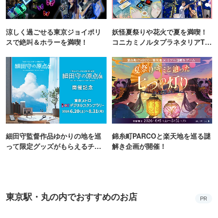
涼しく過ごせる東京ジョイポリ
妖怪夏祭りや花火で夏を満喫！
スで絶叫＆ホラーを満喫！
コニカミノルタプラネタリアTO
KYO
細田守監督作品ゆかりの地を巡
錦糸町PARCOと楽天地を巡る謎
って限定グッズがもらえるチャ
解き企画が開催！
ンス！
東京駅・丸の内でおすすめのお店
PR