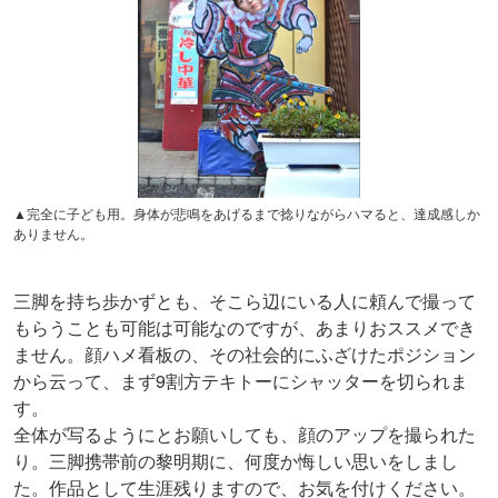
▲完全に子ども用。身体が悲鳴をあげるまで捻りながらハマると、達成感しか
ありません。
三脚を持ち歩かずとも、そこら辺にいる人に頼んで撮って
もらうことも可能は可能なのですが、あまりおススメでき
ません。顔ハメ看板の、その社会的にふざけたポジション
から云って、まず9割方テキトーにシャッターを切られま
す。
全体が写るようにとお願いしても、顔のアップを撮られた
り。三脚携帯前の黎明期に、何度か悔しい思いをしまし
た。作品として生涯残りますので、お気を付けください。