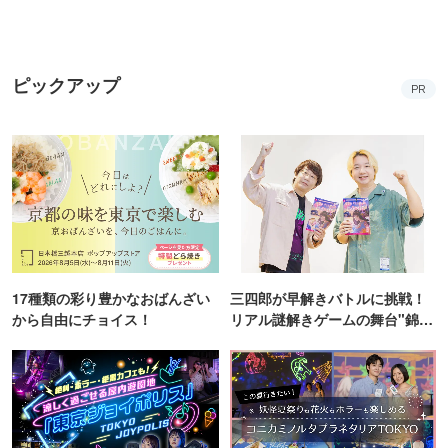
ピックアップ
PR
17種類の彩り豊かなおばんざい
三四郎が早解きバトルに挑戦！
から自由にチョイス！
リアル謎解きゲームの舞台"錦糸
町PARCO・楽天地"を巡る！