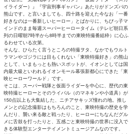
イライダー）』『宇宙刑事ギャバン』あたりがドンズバの
熊山です。と言いましても、四十路を迎えた今なお「一番
好きなのは一番新しいヒーロー」とばかりに、ちびっ子マ
インドのまま毎週スーパーヒーロータイム（テレビ朝日系
列の日曜朝7時半から8時半までの東映特撮番組枠）に心ふ
るわせている次第。
そんな、ひらたく言うところの特撮ヲタ、なかでもウルト
ラマンやゴジラには目もくれない「東映特撮好き」の熊山
として、いまもっとも熱いスポットが、イオンとしては国
内最大級といわれるイオンモール幕張新都心にできた「東
映ヒーローワールド」です。
そこは、スーパー戦隊と仮面ライダーを中心に、歴代の東
映特撮ヒーローとそのライバル（のマネキンや小道具）が
150点以上も大集結した、ニチアサキッズ憧れの地。推し
メンとの記念撮影はもちろんのこと、東映特撮の歴史を学
んだり、襲い来る敵と戦ったり、ヒーローにちなんだグル
メに舌鼓を打ったりと、五感ごと東映特撮の世界に没入で
きる体験型エンターテイメントミュージアムなのです。