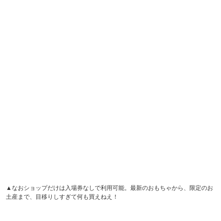
▲なおショップだけは入場券なしで利用可能。最新のおもちゃから、限定のお
土産まで、目移りしすぎて何も買えねえ！
そんなこんなで時と歳を忘れ、子どもたちと戯れてしまっ
た東映ヒーローワールド。今回は平日でしたが、週末には
ヒーローが来場して撮影会（1,000円／枚）も開催されるそ
うですし、エナジーブレスがあれば次回から入場料が1,200
円に割引となるらしいですから、こりゃ何度も訪れたくな
りますね。危険だ。