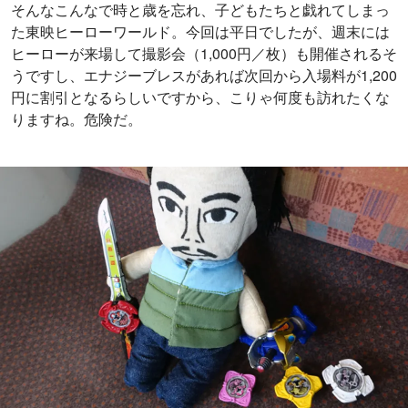
▲ミニくまちゃんにニンニンジャーのおもちゃをねだられ、思わず「忍者一番
刀」と「ガマガマ銃」を買ってしまった親バカの図
(c)石森プロ・テレビ朝日・ADK・東映AG・東映ビデオ・