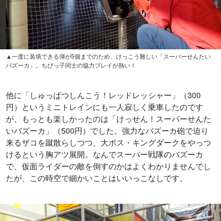
▲一度に装填できる弾が5個までのため、けっこう難しい「スーパーせんたい
バズーカ」。ちびっ子同士の協力プレイが熱い！
他に「しゅっぱつしんこう！レッドレッシャー」（300
円）というミニトレインにも一人寂しく乗車したのです
が、もっとも楽しかったのは「けっせん！スーパーせんた
いバズーカ」（500円）でした。強力なバズーカ砲で迫り
来るザコを蹴散らしつつ、大ボス・キングダークをやっつ
けるという胸アツ展開。なんでスーパー戦隊のバズーカ
で、仮面ライダーの敵を倒すのかはよくわかりませんでし
たが、この時空で細かいことはいいっこなしです。