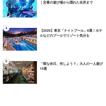
5
「暇な休日、何しよう？」大人の一人遊び
15選
ライター
熊山 准
1974年徳島県生まれ。モノ系、旅行、恋愛など幅広くこ
なすフリーライター。自身のゆるキャラ「ミニくまちゃ