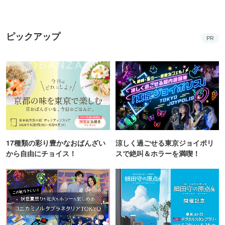
17種類の彩り豊かなおばんざい
涼しく過ごせる東京ジョイポリ
から自由にチョイス！
スで絶叫＆ホラーを満喫！
妖怪夏祭りや花火で夏を満喫！
細田守監督作品ゆかりの地を巡
コニカミノルタプラネタリアTO
って限定グッズがもらえるチャ
KYO
ンス！