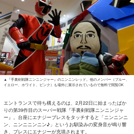
▲『手裏剣戦隊ニンニンジャー』のニンニンレッド。他のメンバー（ブルー、
イエロー、ホワイト、ピンク）も場外に展示されているので無料で閲覧OK
エントランスで待ち構えるのは、2月22日に始まったばか
りの第39作目のスーパー戦隊『手裏剣戦隊ニンニンジャ
ー』。台座にエナジーブレスをタッチすると「ニンニンニ
ン、ニンニニンニン♪」というお馴染みの変身音が鳴り響
き、ブレスにエナジーが充填されます。