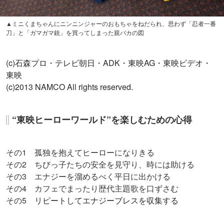
東映
(c)2013 NAMCO All rights reserved.
“東映ヒーローワールド”を楽しむための心得
その
1
孤独を抱えてヒーローになりきる
その
2
ちびっ子たちの安全を見守り、時には助ける
その
3
エナジーを溜めるべく平日に出かける
その
4
カフェでまったり歴代主題歌を口ずさむ
その
5
リピートしてエナジーブレスを収集する
よく読まれている記事ランキング
1