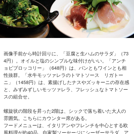
画像手前から時計回りに、「豆腐と生ハムのサラダ」（73
4円）。オイルと塩のシンプルな味付けがいい。「アンチ
ョビブロッコリー」（648円）は、パンともワインとも相
性抜群。「水牛モッツァレラのトマトソース リガトー
ニ」（1458円）は、素揚げしたナスやズッキーニの存在感
と、みずみずしいモッツァレラ、フレッシュなトマトソー
スの組合せ。
螺旋状の階段を昇った2階は、シックで落ち着いた大人の
雰囲気。こちらにカウンター席がある。
フードメニューは、イタリアンやフレンチを中心とする欧
風料理が約40品。自家製ソーセージにシーザーサラダ、ア