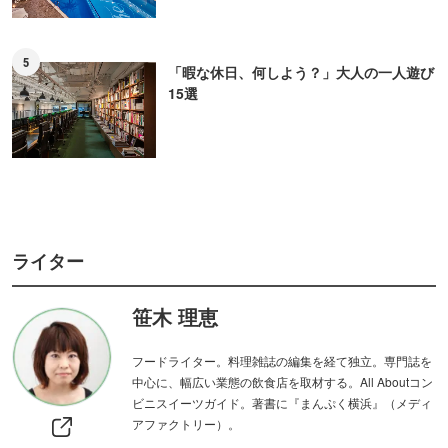
5
「暇な休日、何しよう？」大人の一人遊び
15選
ライター
笹木 理恵
フードライター。料理雑誌の編集を経て独立。専門誌を
中心に、幅広い業態の飲食店を取材する。All Aboutコン
ビニスイーツガイド。著書に『まんぷく横浜』（メディ
アファクトリー）。