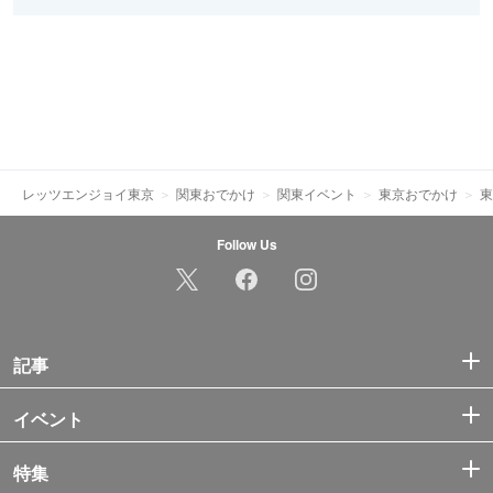
レッツエンジョイ東京
関東おでかけ
関東イベント
東京おでかけ
東
Follow Us
記事
イベント
特集