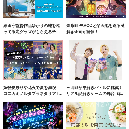
細田守監督作品ゆかりの地を巡
錦糸町PARCOと楽天地を巡る謎
って限定グッズがもらえるチャ
解き企画が開催！
ンス！
妖怪夏祭りや花火で夏を満喫！
三四郎が早解きバトルに挑戦！
コニカミノルタプラネタリアTO
リアル謎解きゲームの舞台"錦糸
KYO
町PARCO・楽天地"を巡る！