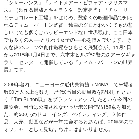
『シザーハンズ』『ナイトメアー・ビフォア・クリスマ
ス』（製作＆構成とキャラクター設定担当）『チャーリー
とチョコレート工場』をはじめ、数多くの映画作品で知ら
れるティム・バートン監督。独自のグロかわいくてもの悲
しい（でも多くはハッピーエンドな）世界観は、ここ日本
でも多くの人──とりわけ女子の──心を掴んでいます。そ
んな彼のルーツや創作過程をひもとく展覧会が、11月1日
から2015年1月4日まで、六本木ヒルズ52階の森アーツギャ
ラリーセンターで開催している『ティム・バートンの世界
展』です。
2009年暮れ、ニューヨーク近代美術館（MoMA）で来場者
数80万人以上を数え、歴代3番目の動員数を記録したとい
う『Tim Burton展』をブラッシュアップしたという今回の
展覧会。当時は公開されなかった未公開作品150点を加え
た、約500点のドローイング、ペインティング、立体作
品、人形、動画などが一堂に会するとあらば、20年来のウ
ォッチャーとして見逃すわけにはまいりません。