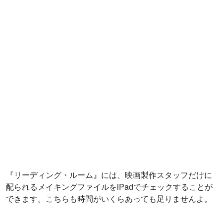
おそらくキュレーターもどうまとめて良いかわからず作っ
たと思われるセクション『フィギュア：男？女？生
物？』。ここでは商業作品ではない、監督のプライベート
な芸術作品が展示されているとか。いわば頭の中の深層部
とも言えるかもしれません。