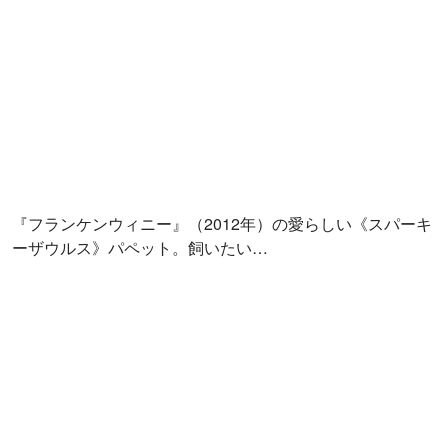
『ナイトメアー・ビフォア・クリスマス』からのスケッチ
群。ジャック・スケリントンがサンディ・クローズとなっ
て悪夢を撒き散らしてるところですね