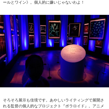
最後は監督のどの作品にも通底するテーマである『誤解さ
れがちなアウトサイダー』。孤独や誤解に悩んだ者──ひら
たく言えば「非モテ」──なら誰もが共感すること請け合い
です。てゆーか、この作品こそ一人で楽しむべき。