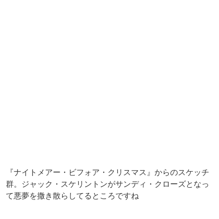
▲同じく『ナイトメアー～』より《ロック》、《ショック》、《バレル》の悪
ガキ3人組のパペット。こいつらタチ悪いんだよなあ