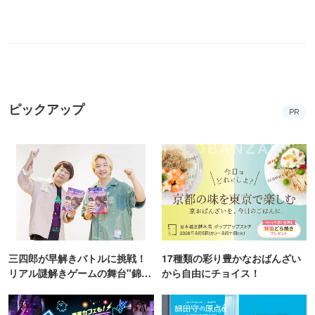
ピックアップ
PR
三四郎が早解きバトルに挑戦！
17種類の彩り豊かなおばんざい
リアル謎解きゲームの舞台"錦糸
から自由にチョイス！
町PARCO・楽天地"を巡る！