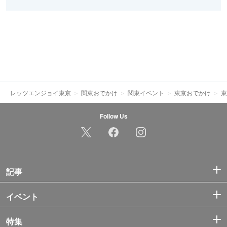
レッツエンジョイ東京
関東おでかけ
関東イベント
東京おでかけ
東
Follow Us
記事
イベント
特集