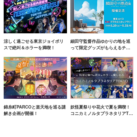
涼しく過ごせる東京ジョイポリ
細田守監督作品ゆかりの地を巡
スで絶叫＆ホラーを満喫！
って限定グッズがもらえるチャ
ンス！
錦糸町PARCOと楽天地を巡る謎
妖怪夏祭りや花火で夏を満喫！
解き企画が開催！
コニカミノルタプラネタリアTO
KYO