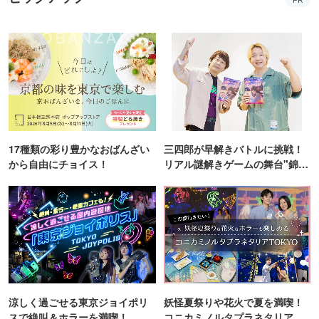
PR
17種類の彩り豊かなおばんざい
三四郎が早解きバトルに挑戦！
から自由にチョイス！
リアル謎解きゲームの舞台"錦糸
町PARCO・楽天地"を巡る！
涼しく過ごせる東京ジョイポリ
妖怪夏祭りや花火で夏を満喫！
スで絶叫＆ホラーを満喫！
コニカミノルタプラネタリア