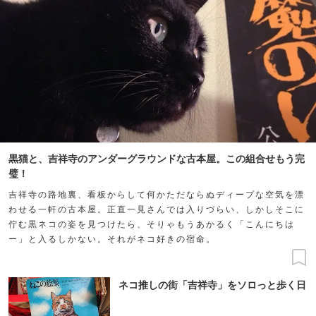
黒猫と、吉祥寺のアンダーグラウンドな古本屋。この組合せもう完
璧！
吉祥寺の路地裏、看板からして何かただならぬディープな空気を漂
わせる一軒の古本屋。正直一見さんでは入りづらい、しかしそこに
佇む黒ネコの姿を見つけたら、そりゃもうあかるく「こんにちは
ー」と入るしかない。それがネコ好きの宿命。
ネコ推しの街「吉祥寺」をソロっと歩く日