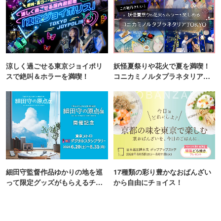
涼しく過ごせる東京ジョイポリ
妖怪夏祭りや花火で夏を満喫！
スで絶叫＆ホラーを満喫！
コニカミノルタプラネタリア
TOKYO
細田守監督作品ゆかりの地を巡
17種類の彩り豊かなおばんざい
って限定グッズがもらえるチャ
から自由にチョイス！
ンス！