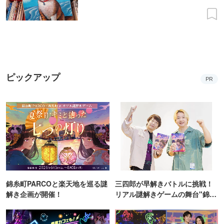
ピックアップ
PR
錦糸町PARCOと楽天地を巡る謎
三四郎が早解きバトルに挑戦！
解き企画が開催！
リアル謎解きゲームの舞台"錦糸
町PARCO・楽天地"を巡る！