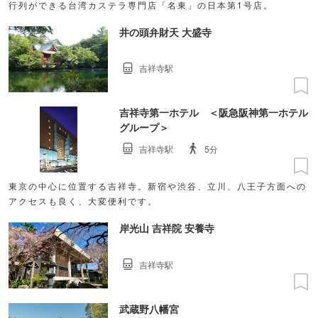
行列ができる台湾カステラ専門店「名東」の日本第1号店。
井の頭弁財天 大盛寺
吉祥寺駅
吉祥寺第一ホテル ＜阪急阪神第一ホテル
グループ＞
吉祥寺駅
5分
東京の中心に位置する吉祥寺。新宿や渋谷、立川、八王子方面への
アクセスも良く、大変便利です。
岸光山 吉祥院 安養寺
吉祥寺駅
武蔵野八幡宮