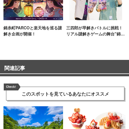
錦糸町PARCOと楽天地を巡る謎
三四郎が早解きバトルに挑戦！
解き企画が開催！
リアル謎解きゲームの舞台"錦糸
町PARCO・楽天地"を巡る！
関連記事
Check!
このスポットを見ている
あなたにオススメ