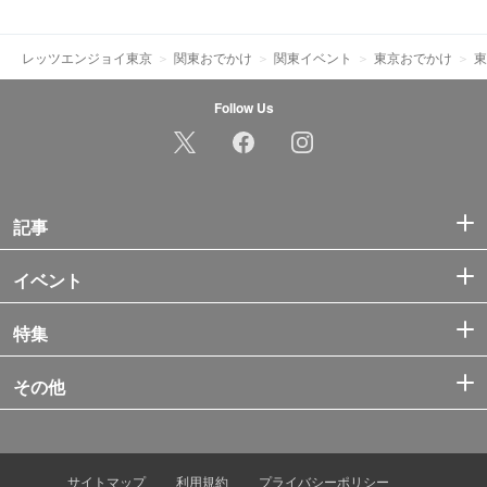
レッツエンジョイ東京
関東おでかけ
関東イベント
東京おでかけ
東
Follow Us
記事
イベント
特集
その他
サイトマップ
利用規約
プライバシーポリシー