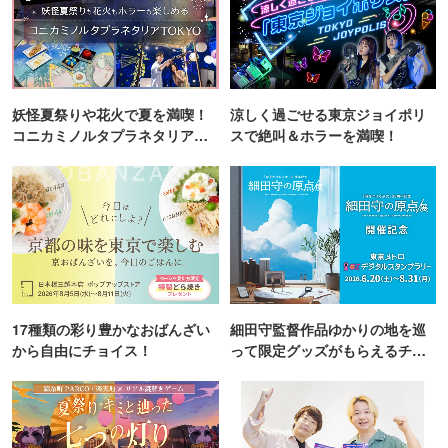
妖怪夏祭りや花火で夏を満喫！
涼しく過ごせる東京ジョイポリ
コニカミノルタプラネタリア
スで絶叫＆ホラーを満喫！
TOKYO
17種類の彩り豊かなおばんざい
細田守監督作品ゆかりの地を巡
から自由にチョイス！
って限定グッズがもらえるチャ
ンス！