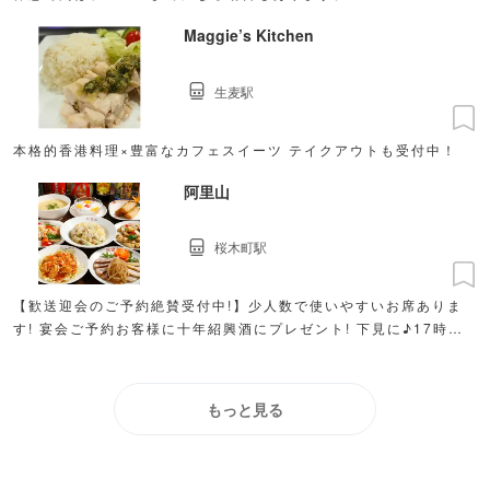
Maggie’s Kitchen
生麦駅
本格的香港料理×豊富なカフェスイーツ テイクアウトも受付中！
阿里山
桜木町駅
【歓送迎会のご予約絶賛受付中!】少人数で使いやすいお席ありま
す! 宴会ご予約お客様に十年紹興酒にプレゼント! 下見に♪17時〜
20時までにご来店でおつまみ1品サービス!
もっと見る