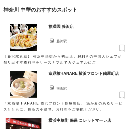
神奈川 中華のおすすめスポット
福満園 藤沢店
藤沢駅
【藤沢駅直結】 横浜中華街から初出店。腕利きの中国人シェフが
創り出す本格料理をリーズナブルでカジュアルにご
京鼎樓HANARE 横浜フロント鶴屋町店
横浜駅
「京鼎樓 HANARE 横浜フロント鶴屋町店」 温かみのあるサービ
スとともに、最高の小籠包、お料理をご堪能ください。
横浜中華街 保昌 コレットマーレ店