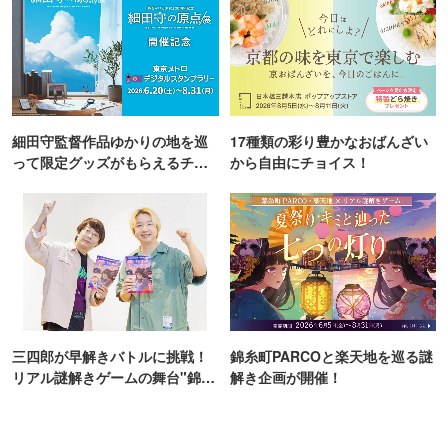
細田守監督作品ゆかりの地を巡
17種類の彩り豊かなおばんざい
って限定グッズがもらえるチャ
から自由にチョイス！
ンス！
三四郎が早解きバトルに挑戦！
錦糸町PARCOと楽天地を巡る謎
リアル謎解きゲームの舞台"錦糸
解き企画が開催！
町PARCO・楽天地"を巡る！