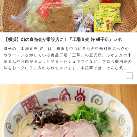
【横浜】幻の直売会が常設店に！「工場直売 好 磯子店」レポ
磯子の「工場直売 好」は、横浜を中心に各地の中華料理店へ点心
やラーメンを卸している食品工場「正華」の直売所。ふかふかの中
華まんやお肉がギュッと詰まったシュウマイなど、プロも御用達の
味をおトクに手に入れられちゃいます。本記事では、そんな気にな
るお店をレポート。自宅で調理して、その美味しさもご紹介しま
す。