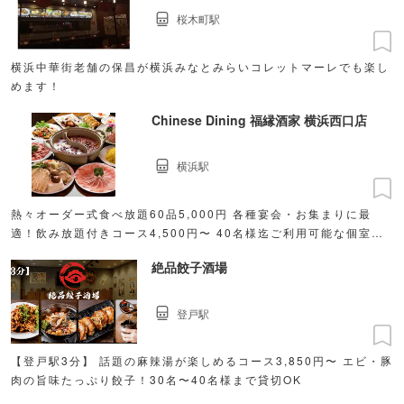
桜木町駅
横浜中華街老舗の保昌が横浜みなとみらいコレットマーレでも楽し
めます！
Chinese Dining 福縁酒家 横浜西口店
横浜駅
熱々オーダー式食べ放題60品5,000円 各種宴会・お集まりに最
適！飲み放題付きコース4,500円〜 40名様迄ご利用可能な個室完
備
絶品餃子酒場
登戸駅
【登戸駅3分】 話題の麻辣湯が楽しめるコース3,850円〜 エビ・豚
肉の旨味たっぷり餃子！30名〜40名様まで貸切OK