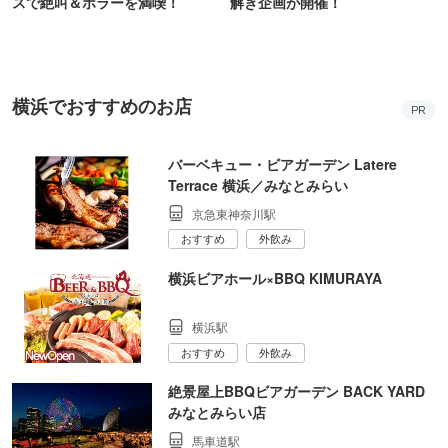
スで絶叫＆ホラーを満喫！
解き企画が開催！
横浜でおすすめのお店
PR
バーベキュー・ビアガーデン Latere
Terrace 横浜／みなとみらい
京急東神奈川駅
おすすめ
外飲み
横浜ビアホール×BBQ KIMURAYA
横浜駅
おすすめ
外飲み
絶景屋上BBQビアガーデン BACK YARD
みなとみらい店
馬車道駅