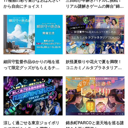
17種類の彩り豊かなおばんざい
三四郎が早解きバトルに挑戦！
から自由にチョイス！
リアル謎解きゲームの舞台"錦糸
町PARCO・楽天地"を巡る！
細田守監督作品ゆかりの地を巡
妖怪夏祭りや花火で夏を満喫！
って限定グッズがもらえるチャ
コニカミノルタプラネタリア
ンス！
TOKYO
涼しく過ごせる東京ジョイポリ
錦糸町PARCOと楽天地を巡る謎