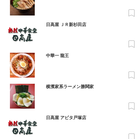
日高屋 ＪＲ新杉田店
中華一 龍王
横濱家系ラーメン勝鬨家
日高屋 アピタ戸塚店