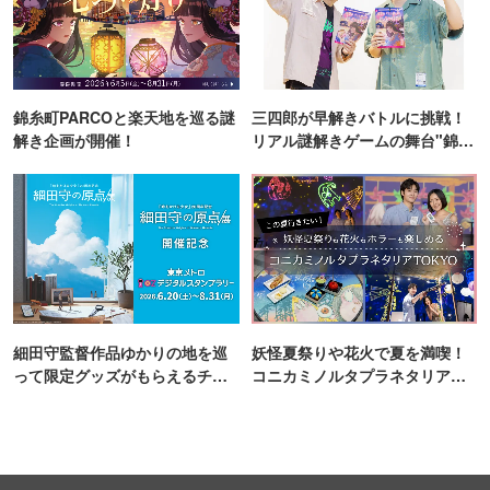
錦糸町PARCOと楽天地を巡る謎
三四郎が早解きバトルに挑戦！
解き企画が開催！
リアル謎解きゲームの舞台"錦糸
町PARCO・楽天地"を巡る！
細田守監督作品ゆかりの地を巡
妖怪夏祭りや花火で夏を満喫！
って限定グッズがもらえるチャ
コニカミノルタプラネタリア
ンス！
TOKYO