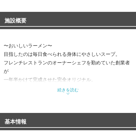
施設概要
〜おいしいラーメン〜
目指したのは毎日食べられる身体にやさしいスープ。
フレンチレストランのオーナーシェフを勤めていた創業者
が
一年半かけて完成させた完全オリジナル。
あっさりしているのに素材の旨みとコクが凝縮した味を
続きを読む
どうぞお召し上がりください。
〜味へのこだわりは、 3つのこだわりから〜
基本情報
●スープソムリエ
厳しい審査に合格したスープソムリエが作る一杯のラーメ