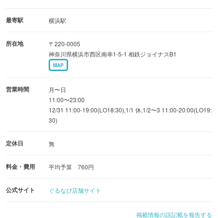
ン
最寄駅
横浜駅
●素材・製法
所在地
〒220-0005
おいしくて安心安全。素材の良さをそのままお客様にお伝
神奈川県横浜市西区南幸1-5-1 相鉄ジョイナスB1
えいたします
MAP
●接客・清潔
営業時間
月〜日
おいしい料理は綺麗なところからしか生まれない
11:00〜23:00
12/31 11:00-19:00(LO18:30),1/1 休,1/2〜3 11:00-20:00(LO19:
30)
定休日
無
料金・費用
平均予算 760円
公式サイト
ぐるなび店舗サイト
掲載情報の誤記載を報告する