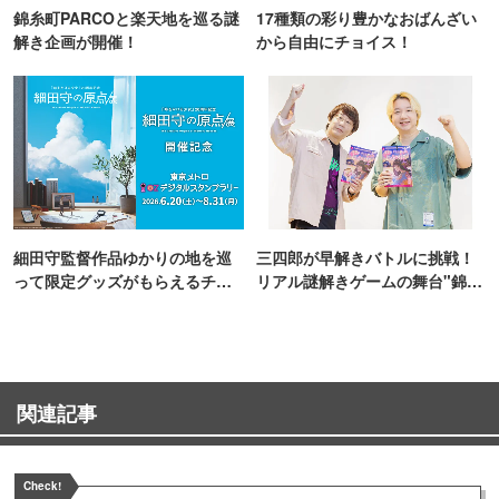
錦糸町PARCOと楽天地を巡る謎
17種類の彩り豊かなおばんざい
解き企画が開催！
から自由にチョイス！
細田守監督作品ゆかりの地を巡
三四郎が早解きバトルに挑戦！
って限定グッズがもらえるチャ
リアル謎解きゲームの舞台"錦糸
ンス！
町PARCO・楽天地"を巡る！
関連記事
Check!