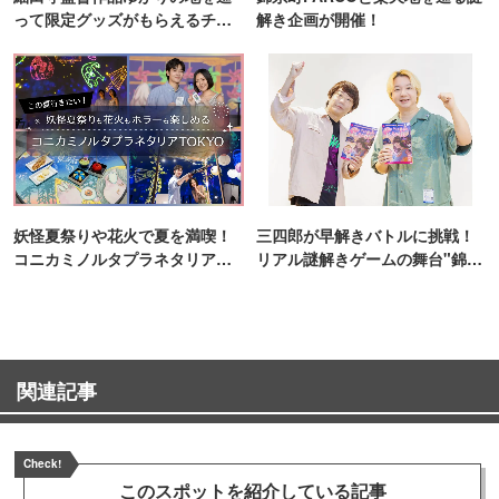
って限定グッズがもらえるチャ
解き企画が開催！
ンス！
妖怪夏祭りや花火で夏を満喫！
三四郎が早解きバトルに挑戦！
コニカミノルタプラネタリア
リアル謎解きゲームの舞台"錦糸
TOKYO
町PARCO・楽天地"を巡る！
関連記事
Check!
このスポットを
紹介している記事