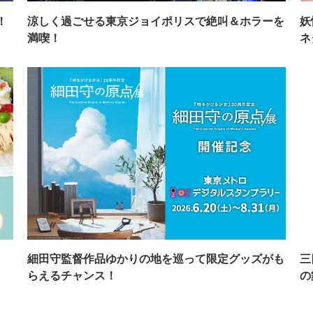
！
涼しく過ごせる東京ジョイポリスで絶叫＆ホラーを
妖
満喫！
ネ
イ
細田守監督作品ゆかりの地を巡って限定グッズがも
三
らえるチャンス！
の