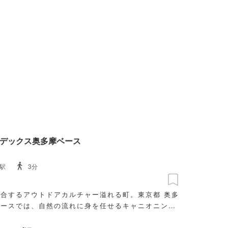
デックス奥多摩ベース
駅
3分
合するアウトドアカルチャー溢れる町。東京都 奥多
ベースでは、自然の流れに身を任せるキャニオニン
でラフティングツアーも楽しめます。