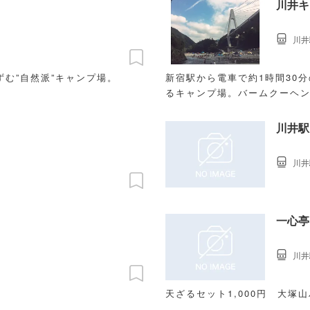
川井キ
川井
む”自然派”キャンプ場。
新宿駅から電車で約1時間30
るキャンプ場。バームクーヘ
川井駅
川井
一心亭
川井
天ざるセット1,000円 大塚