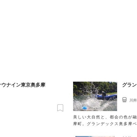
サウナイン東京奥多摩
グラン
川井
美しい大自然と、都会の色が融
摩町。グランデックス奥多摩
グ、御岳渓谷に流れる多摩川