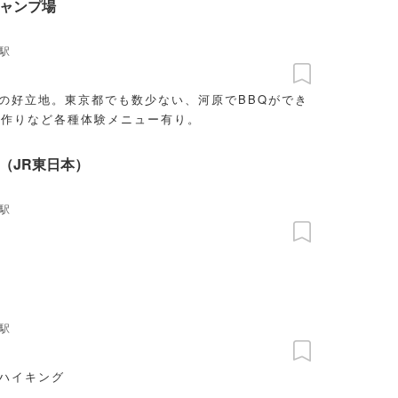
ャンプ場
駅
分の好立地。東京都でも数少ない、河原でBBQができ
ン作りなど各種体験メニュー有り。
（JR東日本）
駅
駅
山ハイキング