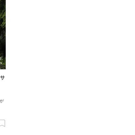
サ
設
が