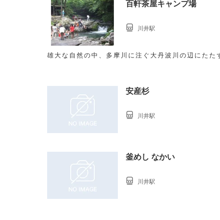
百軒茶屋キャンプ場
川井駅
雄大な自然の中、多摩川に注ぐ大丹波川の辺にたたず
安産杉
川井駅
釜めし なかい
川井駅