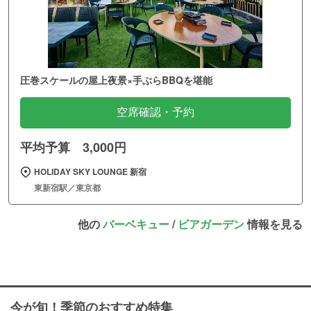
圧巻スケールの屋上夜景×手ぶらBBQを堪能
空席確認・予約
平均予算 3,000円
HOLIDAY SKY LOUNGE 新宿
東新宿駅／東京都
他の
バーベキュー
/
ビアガーデン
情報を見る
今が旬！季節のおすすめ特集