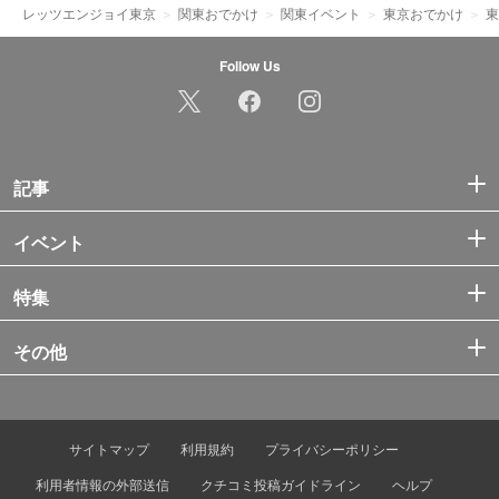
レッツエンジョイ東京
関東おでかけ
関東イベント
東京おでかけ
東
Follow Us
記事
イベント
特集
その他
サイトマップ
利用規約
プライバシーポリシー
利用者情報の外部送信
クチコミ投稿ガイドライン
ヘルプ