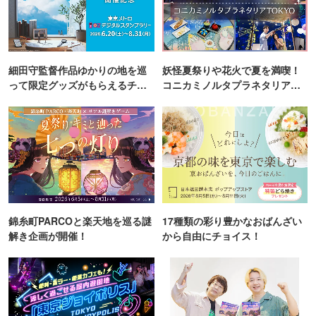
細田守監督作品ゆかりの地を巡
妖怪夏祭りや花火で夏を満喫！
って限定グッズがもらえるチャ
コニカミノルタプラネタリア
ンス！
TOKYO
錦糸町PARCOと楽天地を巡る謎
17種類の彩り豊かなおばんざい
解き企画が開催！
から自由にチョイス！