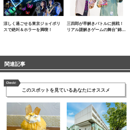
涼しく過ごせる東京ジョイポリ
三四郎が早解きバトルに挑戦！
スで絶叫＆ホラーを満喫！
リアル謎解きゲームの舞台"錦糸
町PARCO・楽天地"を巡る！
関連記事
Check!
このスポットを見ている
あなたにオススメ