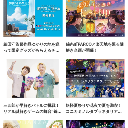
細田守監督作品ゆかりの地を巡
錦糸町PARCOと楽天地を巡る謎
って限定グッズがもらえるチャ
解き企画が開催！
ンス！
三四郎が早解きバトルに挑戦！
妖怪夏祭りや花火で夏を満喫！
リアル謎解きゲームの舞台"錦糸
コニカミノルタプラネタリア
町PARCO・楽天地"を巡る！
TOKYO