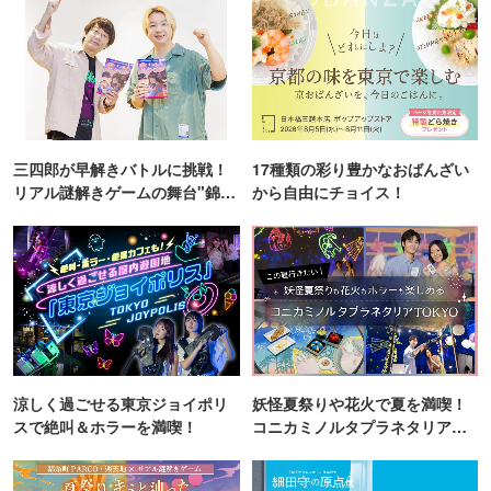
三四郎が早解きバトルに挑戦！
17種類の彩り豊かなおばんざい
リアル謎解きゲームの舞台"錦糸
から自由にチョイス！
町PARCO・楽天地"を巡る！
涼しく過ごせる東京ジョイポリ
妖怪夏祭りや花火で夏を満喫！
スで絶叫＆ホラーを満喫！
コニカミノルタプラネタリア
TOKYO