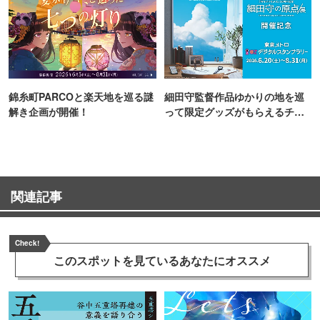
錦糸町PARCOと楽天地を巡る謎
細田守監督作品ゆかりの地を巡
解き企画が開催！
って限定グッズがもらえるチャ
ンス！
関連記事
Check!
このスポットを見ている
あなたにオススメ