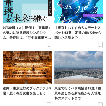
9月29日（火）開催！「五重塔」
【東京】おすすめ大人デートス
の魅力に迫る連続シンポジウ
ポット63選｜定番の遊び場から
ム、最終回は、“谷中五重塔再建
隠れた名所まで
の意義を語り合う”がテーマ
都内・東京近郊のブックホテル5
東京で行くべき展望台12選！絶
選！思う存分読書を楽しもう
景を楽しめる新名所から入場無
料のスポットまで