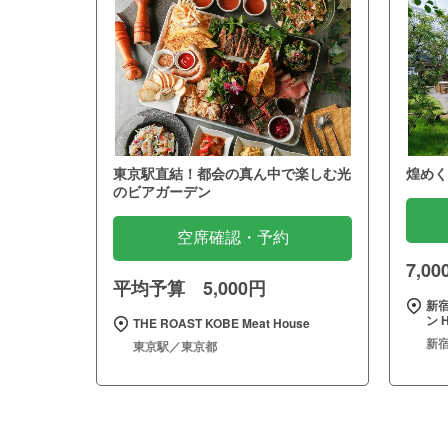
東京駅直結！都会の真ん中で楽しむ光
煌めく
のビアガーデン
空席確認・予約
7,0
平均予算 5,000円
新
ン H
THE ROAST KOBE Meat House
新
東京駅／東京都