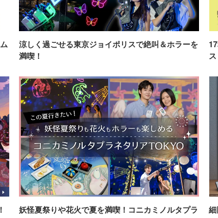
ム
涼しく過ごせる東京ジョイポリスで絶叫＆ホラーを
1
満喫！
ス
！
妖怪夏祭りや花火で夏を満喫！コニカミノルタプラ
細