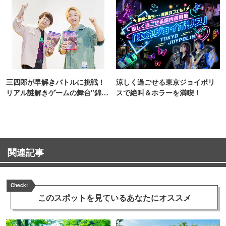
三四郎が早解きバトルに挑戦！
涼しく過ごせる東京ジョイポリ
リアル謎解きゲームの舞台"錦糸
スで絶叫＆ホラーを満喫！
町PARCO・楽天地"を巡る！
関連記事
Check!
このスポットを見ている
あなたにオススメ