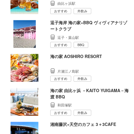
由比ヶ浜駅
おすすめ
外飲み
逗子海岸 海の家×BBQ ヴィヴィアナリゾ
ートクラブ
逗子・葉山駅
おすすめ
BBQ
海の家 AOSHIRO RESORT
片瀬江ノ島駅
おすすめ
外飲み
海の家 由比ヶ浜 －KAITO YUIGAMA－海
渡 BBQ
和田塚駅
おすすめ
外飲み
湘南藤沢×天空のカフェ 3＋3CAFE