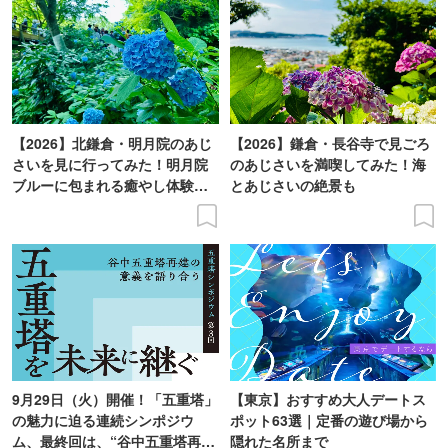
【2026】北鎌倉・明月院のあじ
【2026】鎌倉・長谷寺で見ごろ
さいを見に行ってみた！明月院
のあじさいを満喫してみた！海
ブルーに包まれる癒やし体験レ
とあじさいの絶景も
ポ
9月29日（火）開催！「五重塔」
【東京】おすすめ大人デートス
の魅力に迫る連続シンポジウ
ポット63選｜定番の遊び場から
ム、最終回は、“谷中五重塔再建
隠れた名所まで