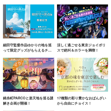
細田守監督作品ゆかりの地を巡
涼しく過ごせる東京ジョイポリ
って限定グッズがもらえるチャ
スで絶叫＆ホラーを満喫！
ンス！
錦糸町PARCOと楽天地を巡る謎
17種類の彩り豊かなおばんざい
解き企画が開催！
から自由にチョイス！