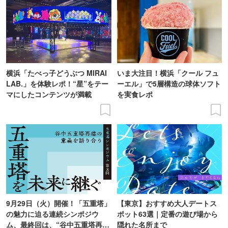
横浜「たべっ子どうぶつ MIRAI
いま大注目！横浜「クール フュ
LAB.」を体験レポ！“星”をテー
ーエル」で5層構造の球体ソフト
マにしたコンテンツが満載
を実食レポ
9月29日（火）開催！「五重塔」
【東京】おすすめ大人デートス
の魅力に迫る連続シンポジウ
ポット63選｜定番の遊び場から
ム、最終回は、“谷中五重塔再建
隠れた名所まで