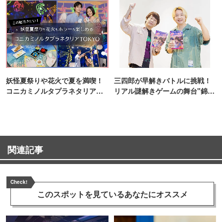
妖怪夏祭りや花火で夏を満喫！
三四郎が早解きバトルに挑戦！
コニカミノルタプラネタリア
リアル謎解きゲームの舞台"錦糸
TOKYO
町PARCO・楽天地"を巡る！
関連記事
Check!
このスポットを見ている
あなたにオススメ