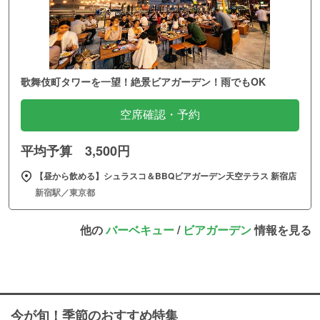
歌舞伎町タワーを一望！絶景ビアガーデン！雨でもOK
空席確認・予約
平均予算 3,500円
【昼から飲める】シュラスコ＆BBQビアガーデン天空テラス 新宿店
新宿駅／東京都
他の
バーベキュー
/
ビアガーデン
情報を見る
今が旬！季節のおすすめ特集