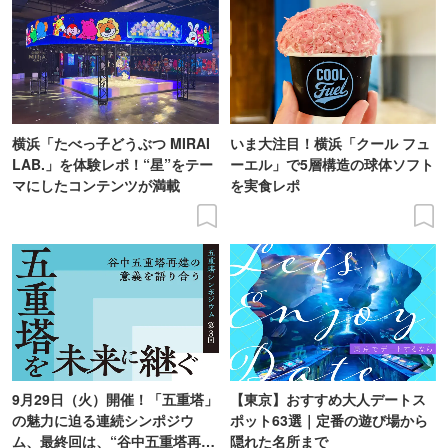
横浜「たべっ子どうぶつ MIRAI
いま大注目！横浜「クール フュ
LAB.」を体験レポ！“星”をテー
ーエル」で5層構造の球体ソフト
マにしたコンテンツが満載
を実食レポ
9月29日（火）開催！「五重塔」
【東京】おすすめ大人デートス
の魅力に迫る連続シンポジウ
ポット63選｜定番の遊び場から
ム、最終回は、“谷中五重塔再建
隠れた名所まで