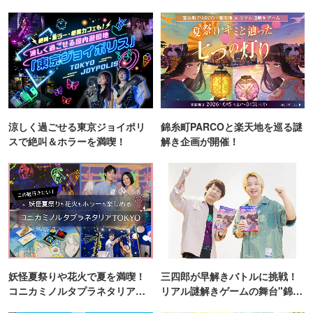
涼しく過ごせる東京ジョイポリ
錦糸町PARCOと楽天地を巡る謎
スで絶叫＆ホラーを満喫！
解き企画が開催！
妖怪夏祭りや花火で夏を満喫！
三四郎が早解きバトルに挑戦！
コニカミノルタプラネタリア
リアル謎解きゲームの舞台"錦糸
TOKYO
町PARCO・楽天地"を巡る！