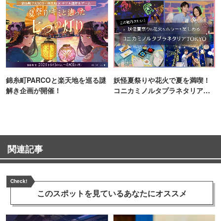
錦糸町PARCOと楽天地を巡る謎
妖怪夏祭りや花火で夏を満喫！
解き企画が開催！
コニカミノルタプラネタリア
TOKYO
関連記事
Check!
このスポットを見ている
あなたにオススメ