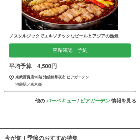
ノスタルジックでエキゾチックなビールとアジアの熱気
空席確認・予約
平均予算 4,500円
東武百貨店16階 池袋熱帯夜市 ビアガーデン
池袋駅／東京都
他の
バーベキュー
/
ビアガーデン
情報を見る
今が旬！季節のおすすめ特集