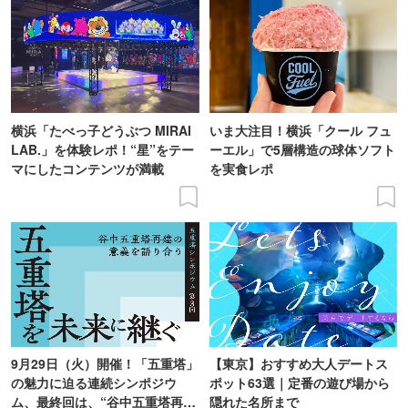
横浜「たべっ子どうぶつ MIRAI
いま大注目！横浜「クール フュ
LAB.」を体験レポ！“星”をテー
ーエル」で5層構造の球体ソフト
マにしたコンテンツが満載
を実食レポ
9月29日（火）開催！「五重塔」
【東京】おすすめ大人デートス
の魅力に迫る連続シンポジウ
ポット63選｜定番の遊び場から
ム、最終回は、“谷中五重塔再建
隠れた名所まで