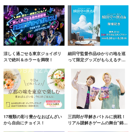
涼しく過ごせる東京ジョイポリ
細田守監督作品ゆかりの地を巡
スで絶叫＆ホラーを満喫！
って限定グッズがもらえるチャ
ンス！
17種類の彩り豊かなおばんざい
三四郎が早解きバトルに挑戦！
から自由にチョイス！
リアル謎解きゲームの舞台"錦糸
町PARCO・楽天地"を巡る！