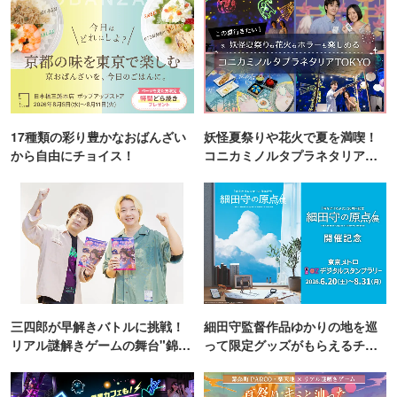
17種類の彩り豊かなおばんざい
妖怪夏祭りや花火で夏を満喫！
から自由にチョイス！
コニカミノルタプラネタリア
TOKYO
三四郎が早解きバトルに挑戦！
細田守監督作品ゆかりの地を巡
リアル謎解きゲームの舞台"錦糸
って限定グッズがもらえるチャ
町PARCO・楽天地"を巡る！
ンス！