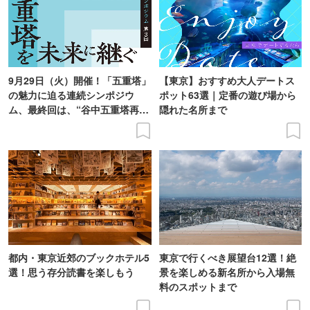
9月29日（火）開催！「五重塔」
【東京】おすすめ大人デートス
の魅力に迫る連続シンポジウ
ポット63選｜定番の遊び場から
ム、最終回は、“谷中五重塔再建
隠れた名所まで
の意義を語り合う”がテーマ
都内・東京近郊のブックホテル5
東京で行くべき展望台12選！絶
選！思う存分読書を楽しもう
景を楽しめる新名所から入場無
料のスポットまで