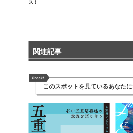
ス！
関連記事
Check!
このスポットを見ている
あなたに