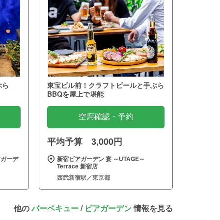
ぶら
東宝ビル前！クラフトビールと手ぶら
BBQを屋上で堪能
空席確認・予約
平均予算 3,000円
アガーデ
新宿ビアガーデン 宴 ～UTAGE～
Terrace 新宿店
西武新宿駅／東京都
他の
バーベキュー
/
ビアガーデン
情報を見る