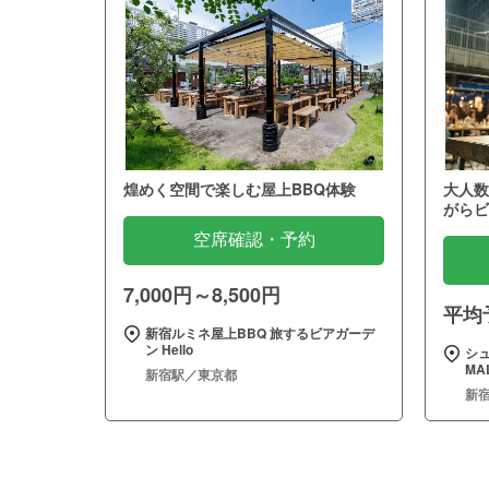
煌めく空間で楽しむ屋上BBQ体験
大人数
がらビ
空席確認・予約
7,000円～8,500円
平均予
新宿ルミネ屋上BBQ 旅するビアガーデ
ン Hello
シュ
MA
新宿駅／東京都
新