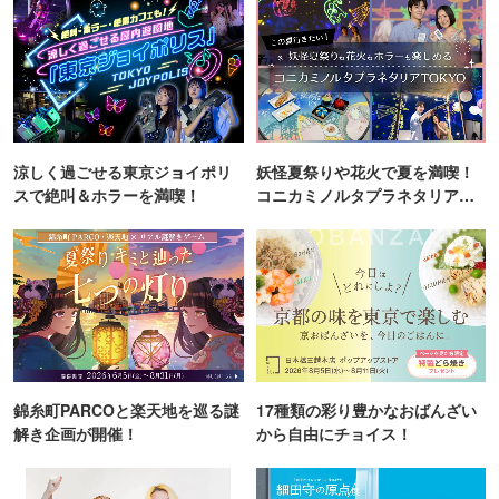
涼しく過ごせる東京ジョイポリ
妖怪夏祭りや花火で夏を満喫！
スで絶叫＆ホラーを満喫！
コニカミノルタプラネタリア
TOKYO
錦糸町PARCOと楽天地を巡る謎
17種類の彩り豊かなおばんざい
解き企画が開催！
から自由にチョイス！