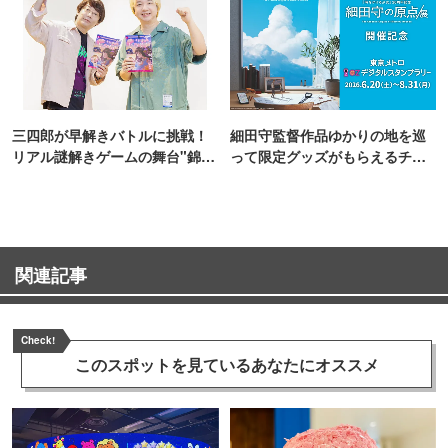
三四郎が早解きバトルに挑戦！
細田守監督作品ゆかりの地を巡
リアル謎解きゲームの舞台"錦糸
って限定グッズがもらえるチャ
町PARCO・楽天地"を巡る！
ンス！
関連記事
Check!
このスポットを見ている
あなたにオススメ