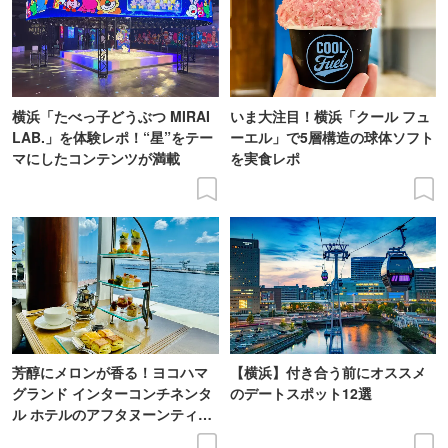
横浜「たべっ子どうぶつ MIRAI
いま大注目！横浜「クール フュ
LAB.」を体験レポ！“星”をテー
ーエル」で5層構造の球体ソフト
マにしたコンテンツが満載
を実食レポ
芳醇にメロンが香る！ヨコハマ
【横浜】付き合う前にオススメ
グランド インターコンチネンタ
のデートスポット12選
ル ホテルのアフタヌーンティー
実食レポ