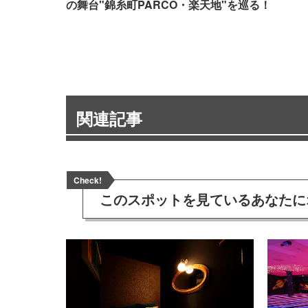
の舞台"錦糸町PARCO・楽天地"を巡る！
関連記事
Check!
このスポットを見ている
あなたに