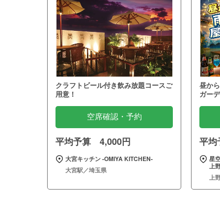
クラフトビール付き飲み放題コースご
昼から
用意！
ガーデ
空席確認・予約
平均予算 4,000円
平均予
大宮キッチン ‐OMIYA KITCHEN‐
星
上野
大宮駅／埼玉県
上