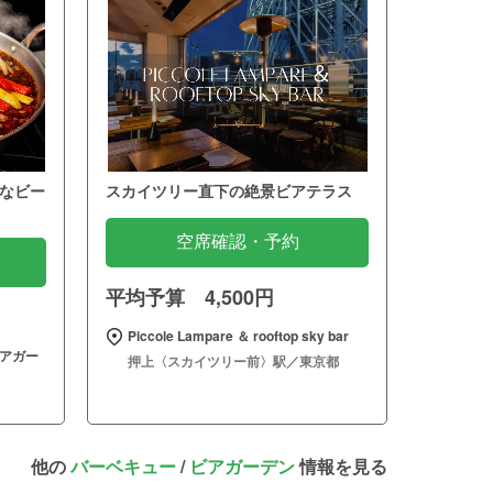
なビー
スカイツリー直下の絶景ビアテラス
空席確認・予約
平均予算 4,500円
Piccole Lampare ＆ rooftop sky bar
ビアガー
押上〈スカイツリー前〉駅／東京都
他の
バーベキュー
/
ビアガーデン
情報を見る