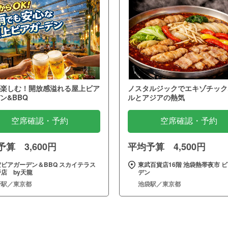
楽しむ！開放感溢れる屋上ビア
ノスタルジックでエキゾチック
ン&BBQ
ルとアジアの熱気
空席確認・予約
空席確認・予約
算 3,600円
平均予算 4,500円
空ビアガーデン＆BBQ スカイテラス
東武百貨店16階 池袋熱帯夜市 
店 by天龍
デン
野駅／東京都
池袋駅／東京都