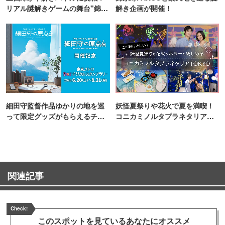
リアル謎解きゲームの舞台"錦糸
解き企画が開催！
町PARCO・楽天地"を巡る！
細田守監督作品ゆかりの地を巡
妖怪夏祭りや花火で夏を満喫！
って限定グッズがもらえるチャ
コニカミノルタプラネタリア
ンス！
TOKYO
関連記事
Check!
このスポットを見ている
あなたにオススメ