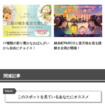
町PARCO・楽天地"を巡る！
ンス！
17種類の彩り豊かなおばんざい
錦糸町PARCOと楽天地を巡る謎
から自由にチョイス！
解き企画が開催！
関連記事
Check!
このスポットを見ている
あなたにオススメ