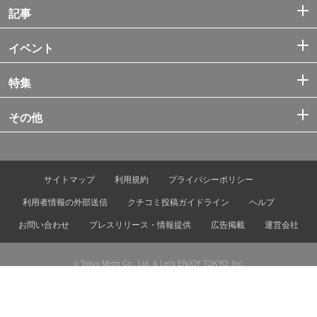
記事
イベント
特集
その他
サイトマップ
利用規約
プライバシーポリシー
利用者情報の外部送信
クチコミ投稿ガイドライン
ヘルプ
お問い合わせ
プレスリリース・情報提供
広告掲載
運営会社
© Tokyo Metro Co., Ltd. & Let’s ENJOY TOKYO, Inc.