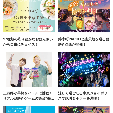
17種類の彩り豊かなおばんざい
錦糸町PARCOと楽天地を巡る謎
から自由にチョイス！
解き企画が開催！
三四郎が早解きバトルに挑戦！
涼しく過ごせる東京ジョイポリ
リアル謎解きゲームの舞台"錦糸
スで絶叫＆ホラーを満喫！
町PARCO・楽天地"を巡る！