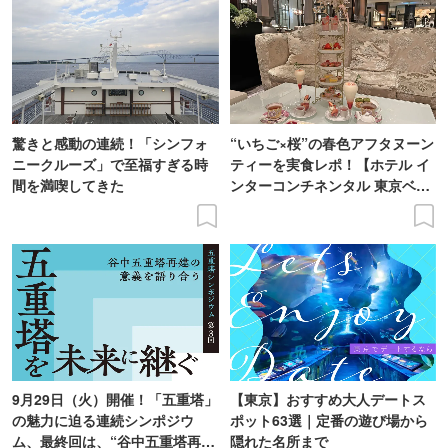
驚きと感動の連続！「シンフォ
“いちご×桜”の春色アフタヌーン
ニークルーズ」で至福すぎる時
ティーを実食レポ！【ホテル イ
間を満喫してきた
ンターコンチネンタル 東京ベ
イ】
9月29日（火）開催！「五重塔」
【東京】おすすめ大人デートス
の魅力に迫る連続シンポジウ
ポット63選｜定番の遊び場から
ム、最終回は、“谷中五重塔再建
隠れた名所まで