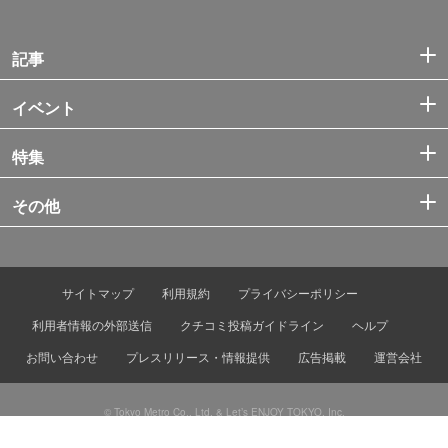
記事
イベント
特集
その他
サイトマップ
利用規約
プライバシーポリシー
利用者情報の外部送信
クチコミ投稿ガイドライン
ヘルプ
お問い合わせ
プレスリリース・情報提供
広告掲載
運営会社
© Tokyo Metro Co., Ltd. & Let’s ENJOY TOKYO, Inc.