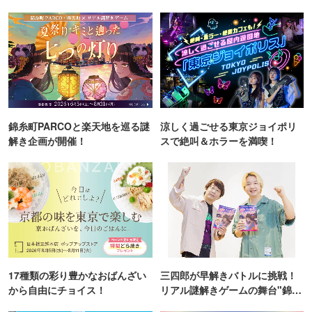
錦糸町PARCOと楽天地を巡る謎
涼しく過ごせる東京ジョイポリ
解き企画が開催！
スで絶叫＆ホラーを満喫！
17種類の彩り豊かなおばんざい
三四郎が早解きバトルに挑戦！
から自由にチョイス！
リアル謎解きゲームの舞台"錦糸
町PARCO・楽天地"を巡る！