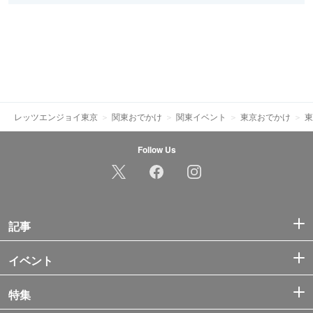
レッツエンジョイ東京
関東おでかけ
関東イベント
東京おでかけ
東
Follow Us
記事
イベント
特集