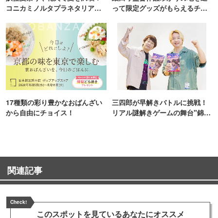
コニカミノルタプラネタリア
って限定グッズがもらえるチャ
TOKYO
ンス！
17種類の彩り豊かなおばんざい
三四郎が早解きバトルに挑戦！
から自由にチョイス！
リアル謎解きゲームの舞台"錦糸
町PARCO・楽天地"を巡る！
関連記事
Check!
このスポットを見ている
あなたにオススメ