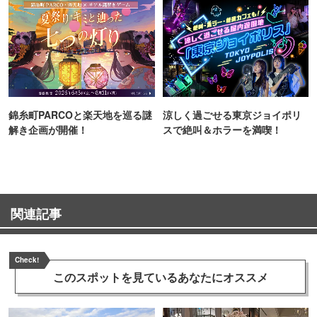
錦糸町PARCOと楽天地を巡る謎
涼しく過ごせる東京ジョイポリ
解き企画が開催！
スで絶叫＆ホラーを満喫！
関連記事
Check!
このスポットを見ている
あなたにオススメ