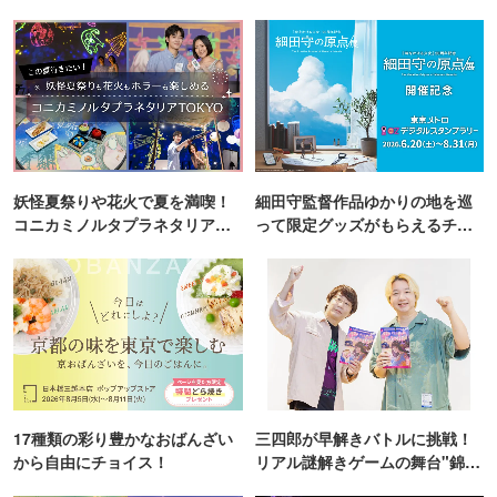
妖怪夏祭りや花火で夏を満喫！
細田守監督作品ゆかりの地を巡
コニカミノルタプラネタリア
って限定グッズがもらえるチャ
TOKYO
ンス！
17種類の彩り豊かなおばんざい
三四郎が早解きバトルに挑戦！
から自由にチョイス！
リアル謎解きゲームの舞台"錦糸
町PARCO・楽天地"を巡る！