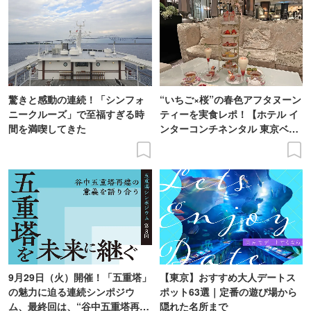
驚きと感動の連続！「シンフォ
“いちご×桜”の春色アフタヌーン
ニークルーズ」で至福すぎる時
ティーを実食レポ！【ホテル イ
間を満喫してきた
ンターコンチネンタル 東京ベ
イ】
9月29日（火）開催！「五重塔」
【東京】おすすめ大人デートス
の魅力に迫る連続シンポジウ
ポット63選｜定番の遊び場から
ム、最終回は、“谷中五重塔再建
隠れた名所まで