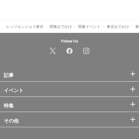
レッツエンジョイ東京
関東おでかけ
関東イベント
東京おでかけ
東
Follow Us
記事
イベント
特集
その他