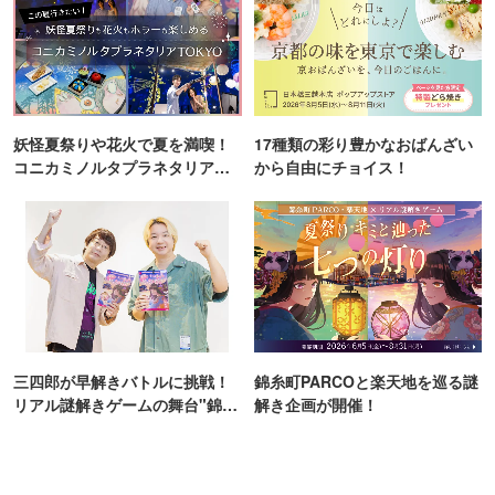
妖怪夏祭りや花火で夏を満喫！
17種類の彩り豊かなおばんざい
コニカミノルタプラネタリア
から自由にチョイス！
TOKYO
三四郎が早解きバトルに挑戦！
錦糸町PARCOと楽天地を巡る謎
リアル謎解きゲームの舞台"錦糸
解き企画が開催！
町PARCO・楽天地"を巡る！